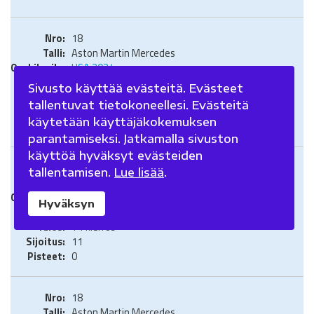
18
Aston Martin Mercedes
USA 2024
Sprintti
Sivusto käyttää evästeitä. Evästeet
+41,236
tallentuvat tietokoneellesi. Evästeitä
13
käytetään käyttäjäkokemuksen
0
parantamiseksi. Jatkamalla sivuston
käyttöä hyväksyt evästeiden
18
tallentamisen.
Lue lisää
.
Aston Martin Mercedes
Meksiko 2024
Hyväksyn
Grand Prix
+1 kierros
11
0
18
Aston Martin Mercedes