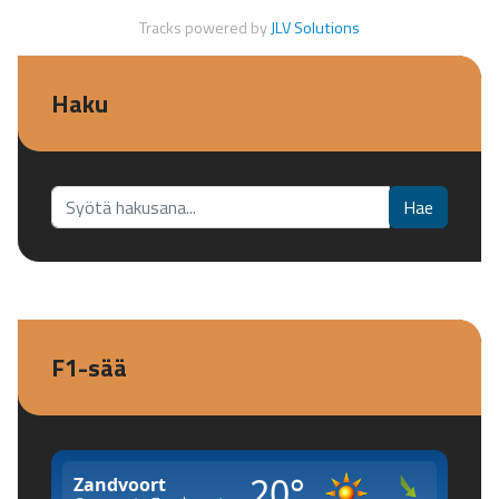
Tracks powered by
JLV Solutions
Haku
Etsi...
Hae
F1-sää