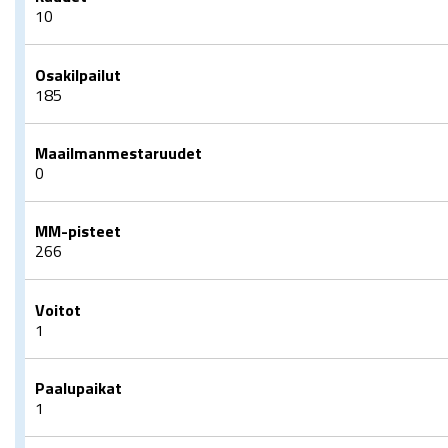
10
Osakilpailut
185
Maailmanmestaruudet
0
MM-pisteet
266
Voitot
1
Paalupaikat
1