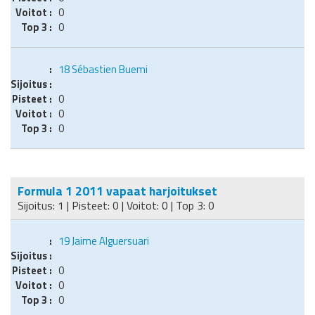
0
0
18
Sébastien Buemi
0
0
0
Formula 1 2011 vapaat harjoitukset
Sijoitus: 1 | Pisteet: 0 | Voitot: 0 | Top 3: 0
19
Jaime Alguersuari
0
0
0