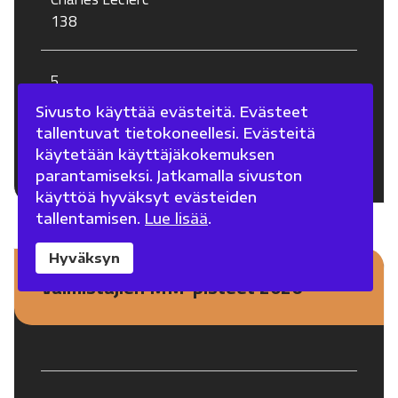
138
5
Lando Norris
Sivusto käyttää evästeitä. Evästeet
128
tallentuvat tietokoneellesi. Evästeitä
käytetään käyttäjäkokemuksen
Näytä koko taulukko
parantamiseksi. Jatkamalla sivuston
käyttöä hyväksyt evästeiden
tallentamisen.
Lue lisää
.
Hyväksyn
Valmistajien MM-pisteet 2026