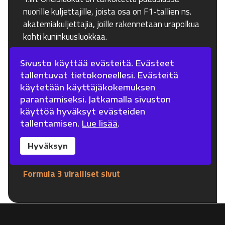
nuorille kuljettajille, joista osa on F1-tallien ns.
akatemiakuljettajia, joille rakennetaan urapolkua
kohti kuninkuusluokkaa.
F1-Fanisivuilla keskitymme tällä hetkellä vain
Sivusto käyttää evästeitä. Evästeet
Formula 1:n seuraamiseen, mutta F2- ja F3-
tallentuvat tietokoneellesi. Evästeitä
luokkien uutiset, tulokset ja tilastot ovat
käytetään käyttäjäkokemuksen
löydettävissä sarjojen omilta verkkosivuilta.
parantamiseksi. Jatkamalla sivuston
Sivuilta löytyy myös reaaliaikainen tulospalvelu
käyttöä hyväksyt evästeiden
kisaviikonloppujen aikana "Live Timing" -valikon
tallentamisen.
Lue lisää
.
alta.
Hyväksyn
Formula 2 viralliset sivut
Formula 3 viralliset sivut