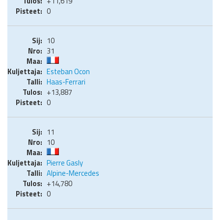
+11,619
0
10
31
Esteban Ocon
Haas-Ferrari
+13,887
0
11
10
Pierre Gasly
Alpine-Mercedes
+14,780
0