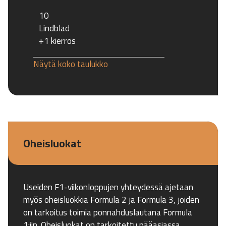
10
Lindblad
+1 kierros
Näytä koko taulukko
Oheisluokat
Useiden F1-viikonloppujen yhteydessä ajetaan
myös oheisluokkia Formula 2 ja Formula 3, joiden
on tarkoitus toimia ponnahduslautana Formula
1:iin. Oheisluokat on tarkoitettu pääasiassa