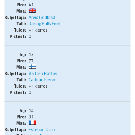
41
Arvid Lindblad
Racing Bulls Ford
+1 kierros
0
13
77
Valtteri Bottas
Cadillac-Ferrari
+1 kierros
0
14
31
Esteban Ocon