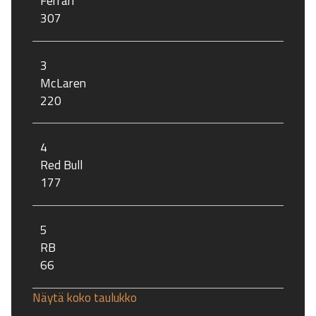
Ferrari
307
3
McLaren
220
4
Red Bull
177
5
RB
66
Näytä koko taulukko