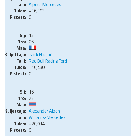
Alpine-Mercedes
+16,393
0
15
06
Isack Hadjar
Red Bull Racing Ford
+16,430
0
16
23
Alexander Albon
Williams-Mercedes
+20,014
0