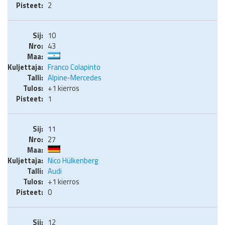
2
10
43
Franco Colapinto
Alpine-Mercedes
+1 kierros
1
11
27
Nico Hülkenberg
Audi
+1 kierros
0
12