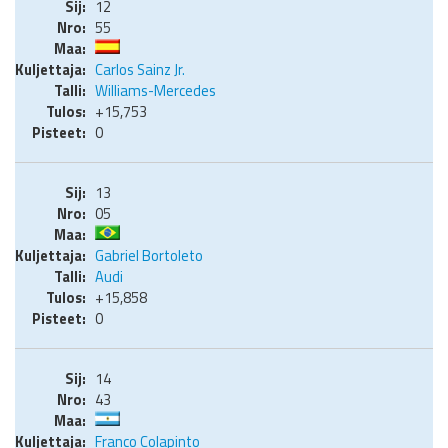
12
55
Carlos Sainz Jr.
Williams-Mercedes
+15,753
0
13
05
Gabriel Bortoleto
Audi
+15,858
0
14
43
Franco Colapinto