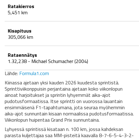
Ratakierros
5,451 km
Kisapituus
305,066 km
Rataennätys
1.32,238 - Michael Schumacher (2004)
Lähde:
Formula1.com
Kiinassa ajetaan yksi kauden 2026 kuudesta sprintistä.
Sprinttiviikonppuisin perjantaina ajetaan koko viikonlopun
ainoat harjoitukset ja sprintin lyhyemmät aika-ajot
pudotusformaatissa. Itse sprintti on vuorossa lauantain
ensimmäisenä F1-tapahtumana, jota seuraa myöhemmin
aika-ajot sunnuntain kisaan normaalissa pudotusformaatissa.
Viikonlopun huipentaa Grand Prix sunnuntaina.
Lyhyessä sprintissä kisataan n. 100 km, jossa kahdeksan
parasta kuljettajaa saa MM-pisteitä kaavalla 8-7-6-5-4-3-2-