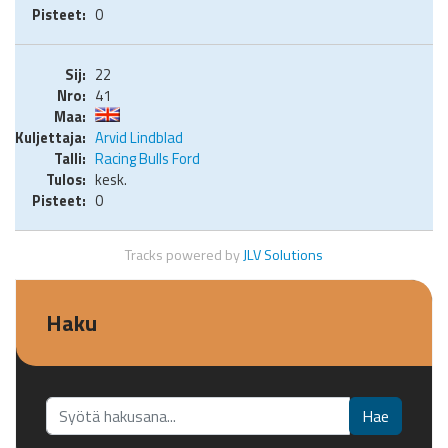
0
22
41
Arvid Lindblad
Racing Bulls Ford
kesk.
0
Tracks powered by
JLV Solutions
Haku
Etsi...
Hae