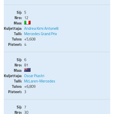
5
12
Andrea Kimi Antonelli
Mercedes Grand Prix
+5,608
4
6
81
Oscar Piastri
McLaren-Mercedes
+6,809
3
7
30