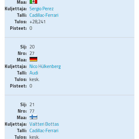
Sergio Perez
Cadillac-Ferrari
+28,241
0
20
27
Nico Hülkenberg
Audi
kesk.
0
21
77
Valtteri Bottas
Cadillac-Ferrari
kesk.