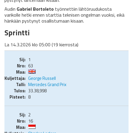
pystynyt lähtemään kisaan.
Audin
Gabriel Bortoleto
työnnettiin lähtöruudukosta
varikolle hetki ennen starttia teknisen ongelman vuoksi, eikä
hänkään pystynyt osallistumaan kisaan.
Sprintti
La 14.3.2026 klo 05:00 (19 kierrosta)
1
63
George Russell
Mercedes Grand Prix
33.38,998
8
2
16