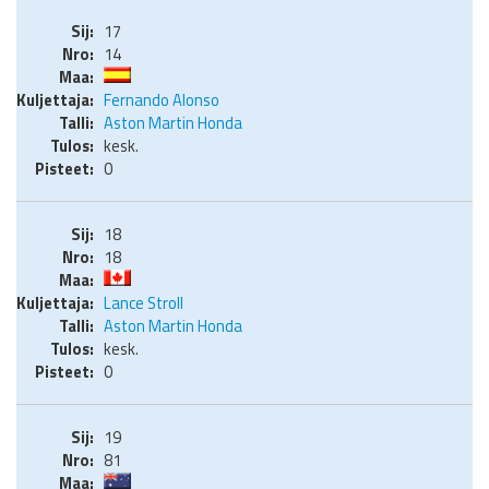
17
14
Fernando Alonso
Aston Martin Honda
kesk.
0
18
18
Lance Stroll
Aston Martin Honda
kesk.
0
19
81