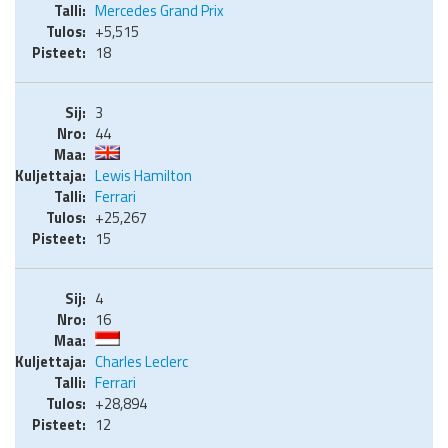
Mercedes Grand Prix
+5,515
18
3
44
Lewis Hamilton
Ferrari
+25,267
15
4
16
Charles Leclerc
Ferrari
+28,894
12