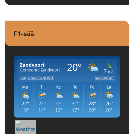
F1-sää