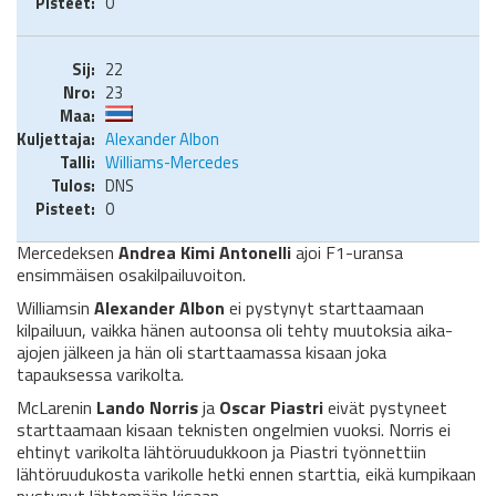
0
22
23
Alexander Albon
Williams-Mercedes
DNS
0
Mercedeksen
Andrea Kimi Antonelli
ajoi F1-uransa
ensimmäisen osakilpailuvoiton.
Williamsin
Alexander Albon
ei pystynyt starttaamaan
kilpailuun, vaikka hänen autoonsa oli tehty muutoksia aika-
ajojen jälkeen ja hän oli starttaamassa kisaan joka
tapauksessa varikolta.
McLarenin
Lando Norris
ja
Oscar Piastri
eivät pystyneet
starttaamaan kisaan teknisten ongelmien vuoksi. Norris ei
ehtinyt varikolta lähtöruudukkoon ja Piastri työnnettiin
lähtöruudukosta varikolle hetki ennen starttia, eikä kumpikaan