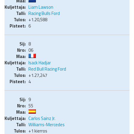
Liam Lawson
Racing Bulls Ford
+1.20,588
6
8
06
Isack Hadjar
Red Bull Racing Ford
+1.27,247
4
9
55
Carlos Sainz Jr.
Williams-Mercedes
+1 kierros