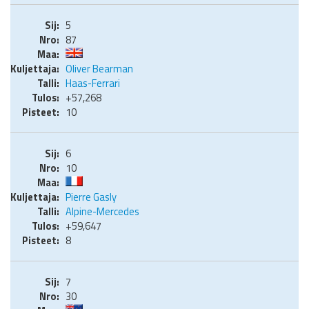
5
87
Oliver Bearman
Haas-Ferrari
+57,268
10
6
10
Pierre Gasly
Alpine-Mercedes
+59,647
8
7
30