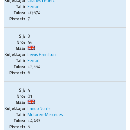
Charles Leclerc
Ferrari
+0,674
7
3
44
Lewis Hamilton
Ferrari
+2,554
6
4
01
Lando Norris
McLaren-Mercedes
+4,433
5