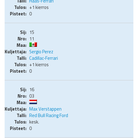
Haas-Ferrari
+1 kierros
0
15
11
Sergio Perez
Cadillac-Ferrari
+1 kierros
0
16
03
Max Verstappen
Red Bull Racing Ford
kesk.
0