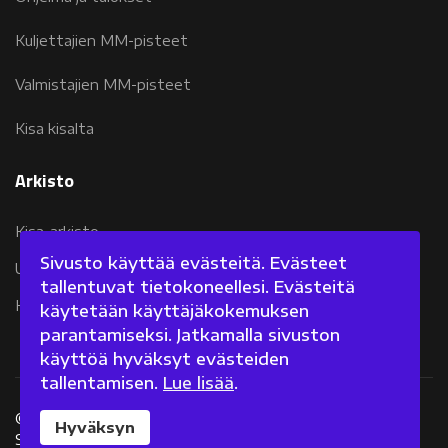
Kuljettajien MM-pisteet
Valmistajien MM-pisteet
Kisa kisalta
Arkisto
Kisa-arkisto
Sivusto käyttää evästeitä. Evästeet
Uutisarkisto 2007-2011
tallentuvat tietokoneellesi. Evästeitä
Kolumniarkisto 2007-2011
käytetään käyttäjäkokemuksen
parantamiseksi. Jatkamalla sivuston
käyttöä hyväksyt evästeiden
tallentamisen.
Lue lisää
.
©
2026 Fanisivut.net
Hyväksyn
Sisältötuotanto: Jarkko Nieminen