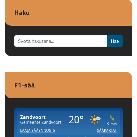
Haku
Etsi...
Hae
F1-sää