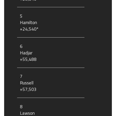
5
Hamilton
+24,540*
6
Hadjar
+55,488
7
Russell
+57,503
8
Lawson