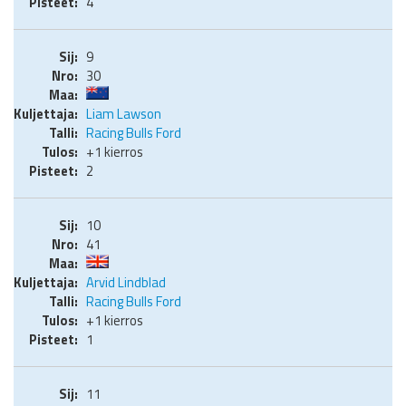
4
9
30
Liam Lawson
Racing Bulls Ford
+1 kierros
2
10
41
Arvid Lindblad
Racing Bulls Ford
+1 kierros
1
11