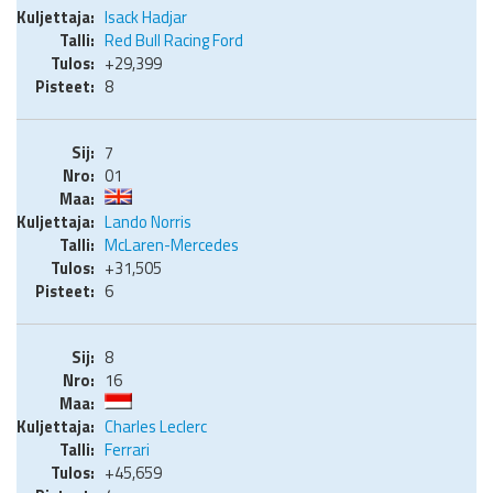
Isack Hadjar
Red Bull Racing Ford
+29,399
8
7
01
Lando Norris
McLaren-Mercedes
+31,505
6
8
16
Charles Leclerc
Ferrari
+45,659