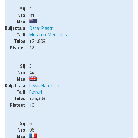
4
81
Oscar Piastri
McLaren-Mercedes
+21,809
12
5
44
Lewis Hamilton
Ferrari
+26,393
10
6
06