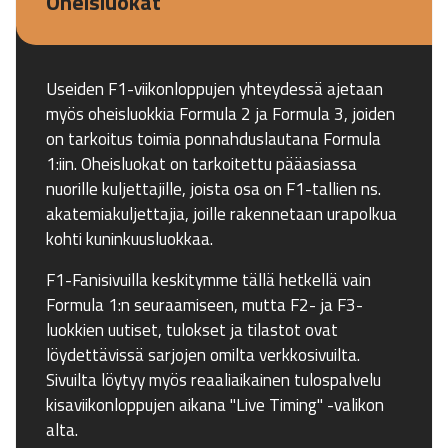
Oheisluokat
Useiden F1-viikonloppujen yhteydessä ajetaan
myös oheisluokkia Formula 2 ja Formula 3, joiden
on tarkoitus toimia ponnahduslautana Formula
1:iin. Oheisluokat on tarkoitettu pääasiassa
nuorille kuljettajille, joista osa on F1-tallien ns.
akatemiakuljettajia, joille rakennetaan urapolkua
kohti kuninkuusluokkaa.
F1-Fanisivuilla keskitymme tällä hetkellä vain
Formula 1:n seuraamiseen, mutta F2- ja F3-
luokkien uutiset, tulokset ja tilastot ovat
löydettävissä sarjojen omilta verkkosivuilta.
Sivuilta löytyy myös reaaliaikainen tulospalvelu
kisaviikonloppujen aikana "Live Timing" -valikon
alta.