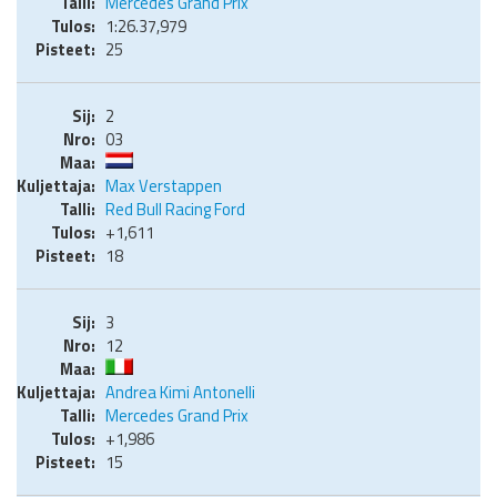
Mercedes Grand Prix
1:26.37,979
25
2
03
Max Verstappen
Red Bull Racing Ford
+1,611
18
3
12
Andrea Kimi Antonelli
Mercedes Grand Prix
+1,986
15