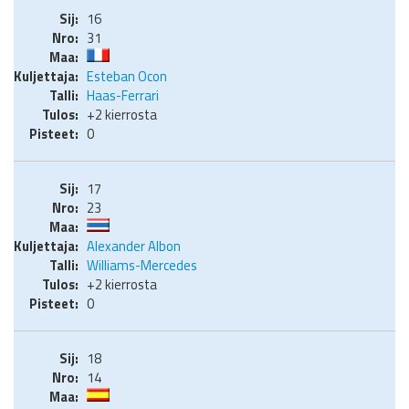
16
31
Esteban Ocon
Haas-Ferrari
+2 kierrosta
0
17
23
Alexander Albon
Williams-Mercedes
+2 kierrosta
0
18
14