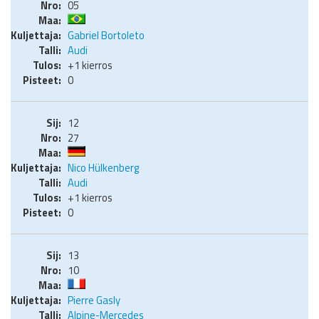
05
Gabriel Bortoleto
Audi
+1 kierros
0
12
27
Nico Hülkenberg
Audi
+1 kierros
0
13
10
Pierre Gasly
Alpine-Mercedes