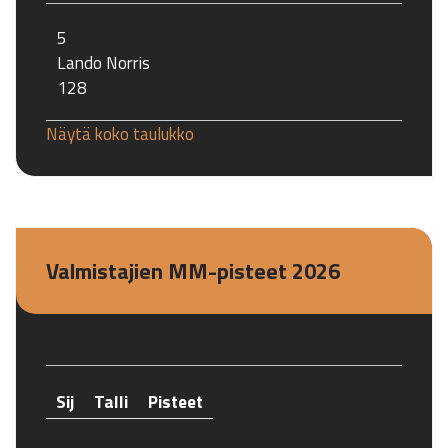
5
Lando Norris
128
Näytä koko taulukko
Valmistajien MM-pisteet 2026
Sij
Talli
Pisteet