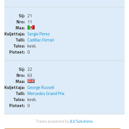
21
11
Sergio Perez
Cadillac-Ferrari
kesk.
0
22
63
George Russell
Mercedes Grand Prix
kesk.
0
Tracks powered by
JLV Solutions