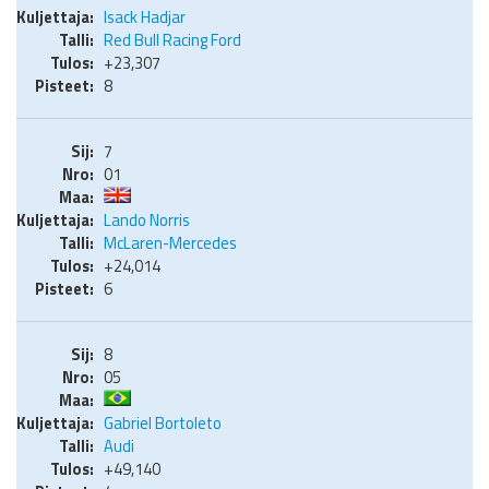
Isack Hadjar
Red Bull Racing Ford
+23,307
8
7
01
Lando Norris
McLaren-Mercedes
+24,014
6
8
05
Gabriel Bortoleto
Audi
+49,140