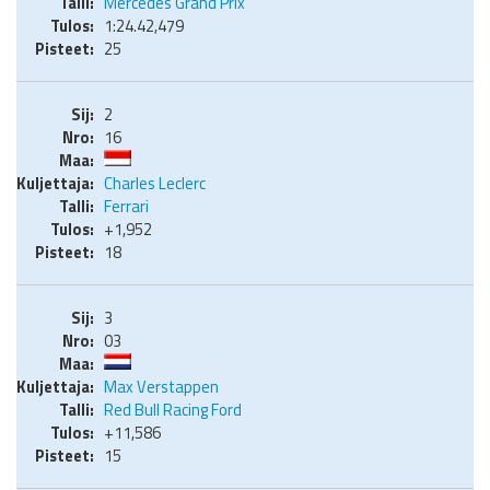
Mercedes Grand Prix
1:24.42,479
25
2
16
Charles Leclerc
Ferrari
+1,952
18
3
03
Max Verstappen
Red Bull Racing Ford
+11,586
15