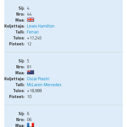
4
44
Lewis Hamilton
Ferrari
+17,245
12
5
81
Oscar Piastri
McLaren-Mercedes
+18,988
10
6
06