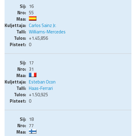
16
55
Carlos Sainz Jr.
Williams-Mercedes
+1.45,856
0
17
31
Esteban Ocon
Haas-Ferrari
+1.50,925
0
18
77