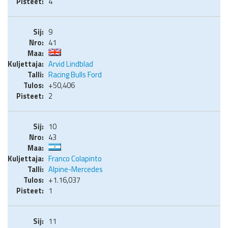
4
9
41
Arvid Lindblad
Racing Bulls Ford
+50,406
2
10
43
Franco Colapinto
Alpine-Mercedes
+1.16,037
1
11