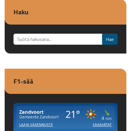
Haku
Etsi...
Hae
F1-sää