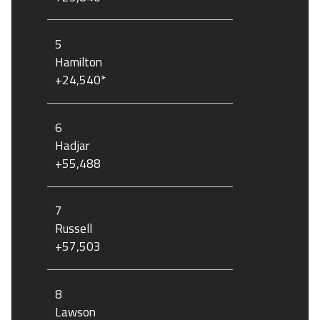
5
Hamilton
+24,540*
6
Hadjar
+55,488
7
Russell
+57,503
8
Lawson