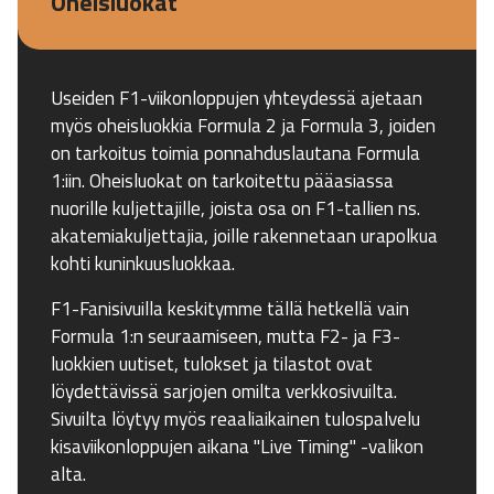
Oheisluokat
Useiden F1-viikonloppujen yhteydessä ajetaan
myös oheisluokkia Formula 2 ja Formula 3, joiden
on tarkoitus toimia ponnahduslautana Formula
1:iin. Oheisluokat on tarkoitettu pääasiassa
nuorille kuljettajille, joista osa on F1-tallien ns.
akatemiakuljettajia, joille rakennetaan urapolkua
kohti kuninkuusluokkaa.
F1-Fanisivuilla keskitymme tällä hetkellä vain
Formula 1:n seuraamiseen, mutta F2- ja F3-
luokkien uutiset, tulokset ja tilastot ovat
löydettävissä sarjojen omilta verkkosivuilta.
Sivuilta löytyy myös reaaliaikainen tulospalvelu
kisaviikonloppujen aikana "Live Timing" -valikon
alta.