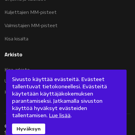
Kuljettajien MM-pisteet
Valmistajien MM-pisteet
Kisa kisalta
Arkisto
Kisa-arkisto
Sivusto käyttää evästeitä. Evästeet
Uutisarkisto 2007-2011
tallentuvat tietokoneellesi. Evästeitä
Kolumniarkisto 2007-2011
käytetään käyttäjäkokemuksen
parantamiseksi. Jatkamalla sivuston
käyttöä hyväksyt evästeiden
tallentamisen.
Lue lisää
.
©
2026 Fanisivut.net
Hyväksyn
Sisältötuotanto: Jarkko Nieminen