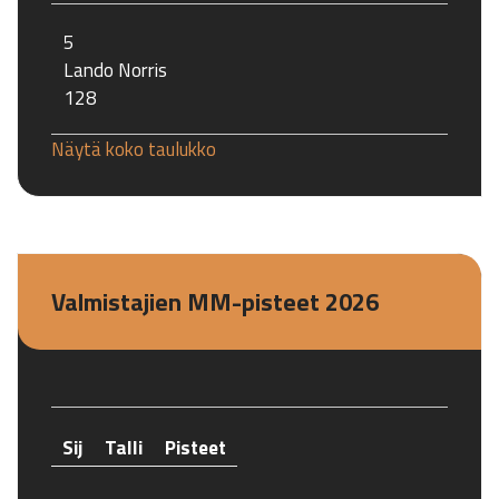
5
Lando Norris
128
Näytä koko taulukko
Valmistajien MM-pisteet 2026
Sij
Talli
Pisteet