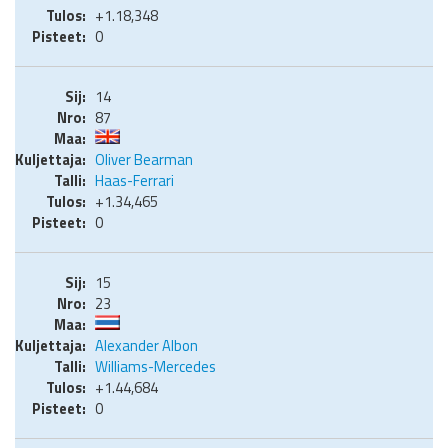
+1.18,348
0
14
87
Oliver Bearman
Haas-Ferrari
+1.34,465
0
15
23
Alexander Albon
Williams-Mercedes
+1.44,684
0