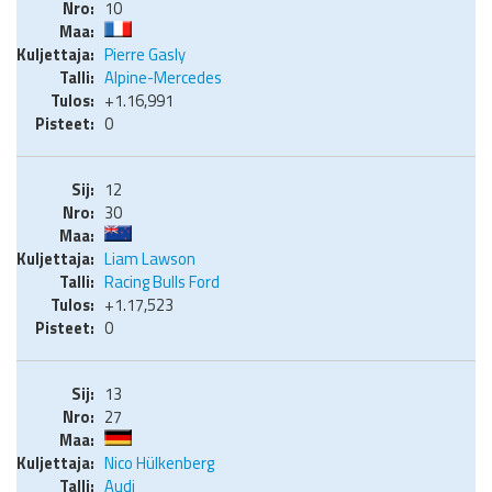
10
Pierre Gasly
Alpine-Mercedes
+1.16,991
0
12
30
Liam Lawson
Racing Bulls Ford
+1.17,523
0
13
27
Nico Hülkenberg
Audi