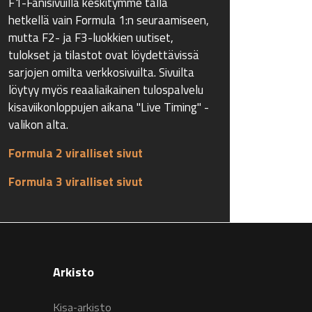
F1-Fanisivuilla keskitymme tällä
hetkellä vain Formula 1:n seuraamiseen,
mutta F2- ja F3-luokkien uutiset,
tulokset ja tilastot ovat löydettävissä
sarjojen omilta verkkosivuilta. Sivuilta
löytyy myös reaaliaikainen tulospalvelu
kisaviikonloppujen aikana "Live Timing" -
valikon alta.
Formula 2 viralliset sivut
Formula 3 viralliset sivut
Arkisto
Kisa-arkisto