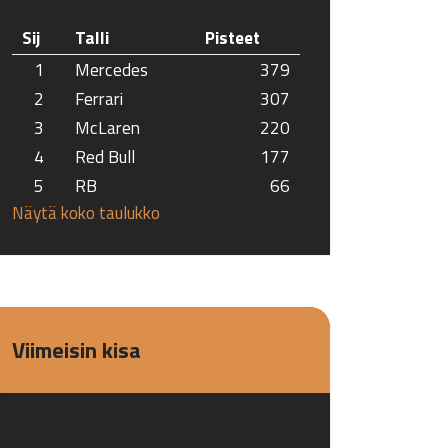
Sij
Talli
Pisteet
1
Mercedes
379
2
Ferrari
307
3
McLaren
220
4
Red Bull
177
5
RB
66
Näytä koko taulukko
Viimeisin kisa