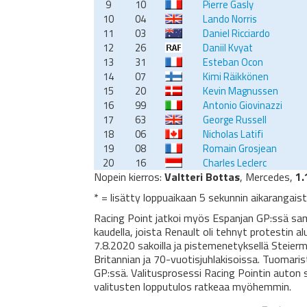
9
10
Pierre Gasly
10
04
Lando Norris
11
03
Daniel Ricciardo
12
26
Daniil Kvyat
13
31
Esteban Ocon
14
07
Kimi Räikkönen
15
20
Kevin Magnussen
16
99
Antonio Giovinazzi
17
63
George Russell
18
06
Nicholas Latifi
19
08
Romain Grosjean
20
16
Charles Leclerc
Nopein kierros:
Valtteri Bottas
, Mercedes,
1.
* = lisätty loppuaikaan 5 sekunnin aikarangais
Racing Point jatkoi myös Espanjan GP:ssä samo
kaudella, joista Renault oli tehnyt protestin a
7.8.2020 sakoilla ja pistemenetyksellä Steier
Britannian ja 70-vuotisjuhlakisoissa. Tuomar
GP:ssä. Valitusprosessi Racing Pointin auton 
valitusten lopputulos ratkeaa myöhemmin.