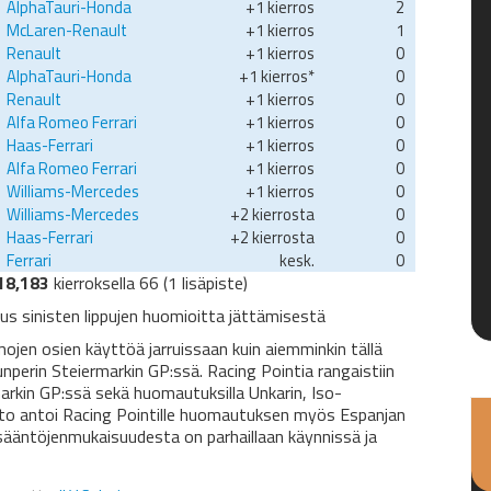
AlphaTauri-Honda
+1 kierros
2
McLaren-Renault
+1 kierros
1
Renault
+1 kierros
0
AlphaTauri-Honda
+1 kierros*
0
Renault
+1 kierros
0
Alfa Romeo Ferrari
+1 kierros
0
Haas-Ferrari
+1 kierros
0
Alfa Romeo Ferrari
+1 kierros
0
Williams-Mercedes
+1 kierros
0
Williams-Mercedes
+2 kierrosta
0
Haas-Ferrari
+2 kierrosta
0
Ferrari
kesk.
0
18,183
kierroksella 66 (1 lisäpiste)
tus sinisten lippujen huomioitta jättämisestä
jen osien käyttöä jarruissaan kuin aiemminkin tällä
lunperin Steiermarkin GP:ssä. Racing Pointia rangaistiin
markin GP:ssä sekä huomautuksilla Unkarin, Iso-
isto antoi Racing Pointille huomautuksen myös Espanjan
sääntöjenmukaisuudesta on parhaillaan käynnissä ja