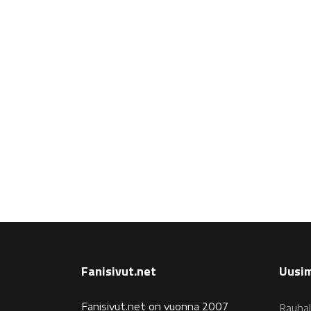
Fanisivut.net
Uusim
Fanisivut.net on vuonna 2007
Rauhal