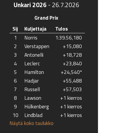
Unkari 2026
-
26.7.2026
Grand Prix
Sij
Kuljettaja
Tulos
1
Norris
1:39.56,180
2
Verstappen
+15,080
3
Antonelli
+18,728
4
Leclerc
+23,840
5
Hamilton
+24,540*
6
Hadjar
+55,488
7
Russell
+57,503
8
Lawson
+1 kierros
9
Hülkenberg
+1 kierros
10
Lindblad
+1 kierros
Näytä koko taulukko