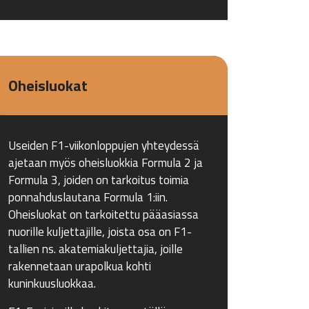
Oheisluokat
Useiden F1-viikonloppujen yhteydessä
ajetaan myös oheisluokkia Formula 2 ja
Formula 3, joiden on tarkoitus toimia
ponnahduslautana Formula 1:iin.
Oheisluokat on tarkoitettu pääasiassa
nuorille kuljettajille, joista osa on F1-
tallien ns. akatemiakuljettajia, joille
rakennetaan urapolkua kohti
kuninkuusluokkaa.