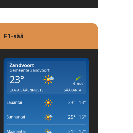
F1-sää