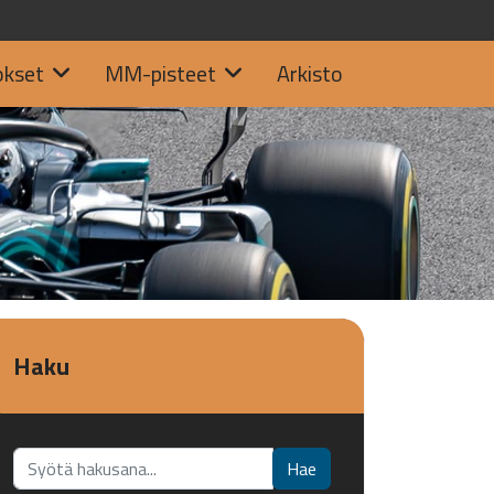
okset
MM-pisteet
Arkisto
Haku
Etsi...
Hae