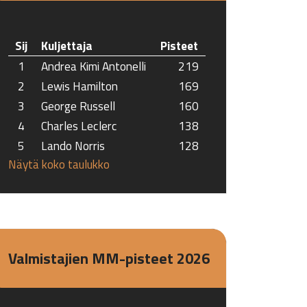
Sij
Kuljettaja
Pisteet
1
Andrea Kimi Antonelli
219
2
Lewis Hamilton
169
3
George Russell
160
4
Charles Leclerc
138
5
Lando Norris
128
Näytä koko taulukko
Valmistajien MM-pisteet 2026