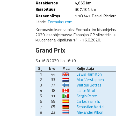
Ratakierros
4,655 km
Kisapituus
307,104 km
Rataennätys
1.18,441 Daniel Ricciar
Lähde:
Formula1.com
Koronaviruksen vuoksi Formula 1:n kisaohjelma
2020 kisaohjelmassa Espanjan GP siirrettiin uu
kuudentena kilpailuna 14. - 16.8.2020.
Grand Prix
Su 16.8.2020 klo 16:10
Sij
Nro
Maa
Kuljettaja
1
44
Lewis Hamilton
2
33
Max Verstappen
3
77
Valtteri Bottas
4
18
Lance Stroll
5
11
Sergio Perez
6
55
Carlos Sainz Jr.
7
05
Sebastian Vettel
8
23
Alexander Albon