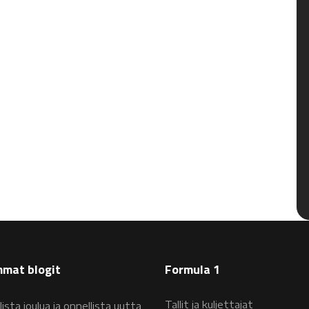
mat blogit
Formula 1
Tallit ja kuljettajat
lista joulua ja onnellista uutta