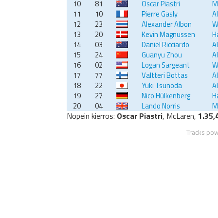
10
81
Oscar Piastri
M
11
10
Pierre Gasly
A
12
23
Alexander Albon
W
13
20
Kevin Magnussen
H
14
03
Daniel Ricciardo
A
15
24
Guanyu Zhou
A
16
02
Logan Sargeant
W
17
77
Valtteri Bottas
A
18
22
Yuki Tsunoda
A
19
27
Nico Hülkenberg
H
20
04
Lando Norris
M
Nopein kierros:
Oscar Piastri
, McLaren,
1.35,
Tracks po