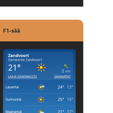
F1-sää