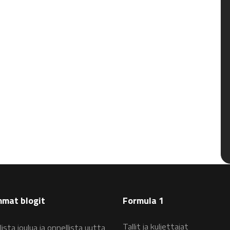
mat blogit
Formula 1
Tallit ja kuljettajat
lista joulua ja onnellista uutta