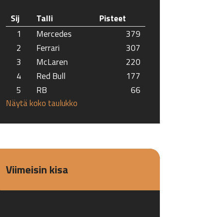
Sij
Talli
Pisteet
1
Mercedes
379
2
Ferrari
307
3
McLaren
220
4
Red Bull
177
5
RB
66
Näytä koko taulukko
Viimeisin kisa