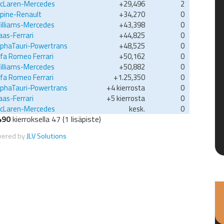
cLaren-Mercedes
+29,496
2
lpine-Renault
+34,270
0
illiams-Mercedes
+43,398
0
aas-Ferrari
+44,825
0
lphaTauri-Powertrans
+48,525
0
lfa Romeo Ferrari
+50,162
0
illiams-Mercedes
+50,882
0
lfa Romeo Ferrari
+1.25,350
0
lphaTauri-Powertrans
+4 kierrosta
0
aas-Ferrari
+5 kierrosta
0
cLaren-Mercedes
kesk.
0
490
kierroksella 47 (1 lisäpiste)
wered by
JLV Solutions