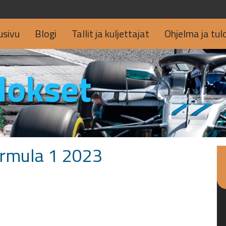
usivu
Blogi
Tallit ja kuljettajat
Ohjelma ja tul
ormula 1 2023