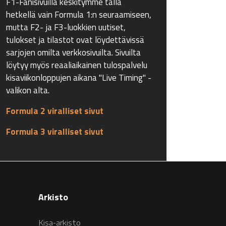
F1-Fanisivuilla keskitymme tällä
hetkellä vain Formula 1:n seuraamiseen,
mutta F2- ja F3-luokkien uutiset,
tulokset ja tilastot ovat löydettävissä
sarjojen omilta verkkosivuilta. Sivuilta
löytyy myös reaaliaikainen tulospalvelu
kisaviikonloppujen aikana "Live Timing" -
valikon alta.
Formula 2 viralliset sivut
Formula 3 viralliset sivut
Arkisto
Kisa-arkisto