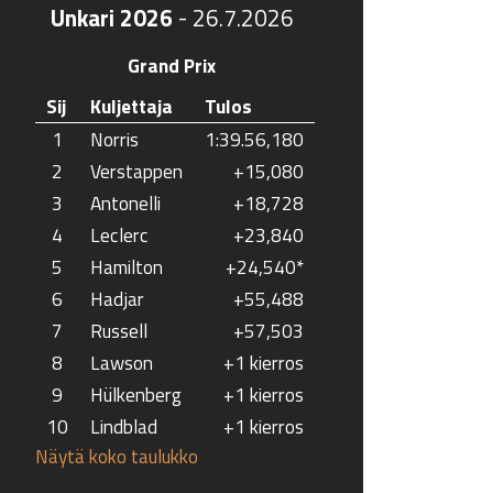
Unkari 2026
-
26.7.2026
Grand Prix
Sij
Kuljettaja
Tulos
1
Norris
1:39.56,180
2
Verstappen
+15,080
3
Antonelli
+18,728
4
Leclerc
+23,840
5
Hamilton
+24,540*
6
Hadjar
+55,488
7
Russell
+57,503
8
Lawson
+1 kierros
9
Hülkenberg
+1 kierros
10
Lindblad
+1 kierros
Näytä koko taulukko