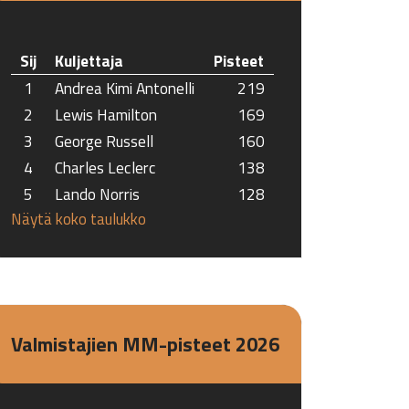
Sij
Kuljettaja
Pisteet
1
Andrea Kimi Antonelli
219
2
Lewis Hamilton
169
3
George Russell
160
4
Charles Leclerc
138
5
Lando Norris
128
Näytä koko taulukko
Valmistajien MM-pisteet 2026