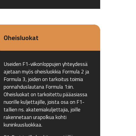
Oheisluokat
Useiden F1-viikonloppujen yhteydessä
ajetaan myös oheisluokkia Formula 2 ja
Formula 3, joiden on tarkoitus toimia
ponnahduslautana Formula 1:iin.
Oheisluokat on tarkoitettu pääasiassa
nuorille kuljettajille, joista osa on F1-
tallien ns. akatemiakuljettajia, joille
rakennetaan urapolkua kohti
kuninkuusluokkaa.