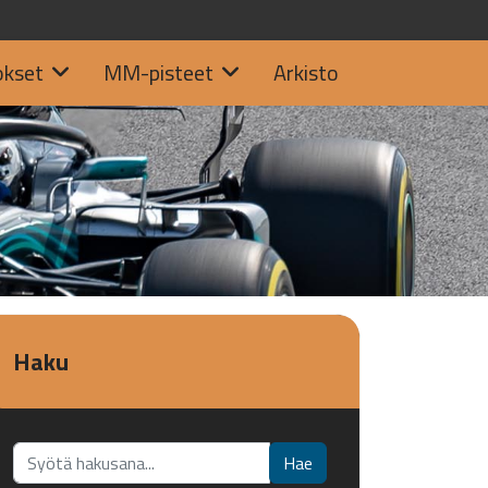
okset
MM-pisteet
Arkisto
Haku
Etsi...
Hae