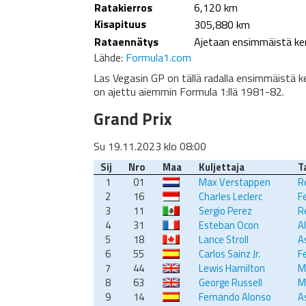
Ratakierros
6,120 km
Kisapituus
305,880 km
Rataennätys
Ajetaan ensimmäistä ke
Lähde:
Formula1.com
Las Vegasin GP on tällä radalla ensimmäistä k
on ajettu aiemmin Formula 1:llä 1981-82.
Grand Prix
Su 19.11.2023 klo 08:00
Sij
Nro
Maa
Kuljettaja
Ta
1
01
Max Verstappen
R
2
16
Charles Leclerc
Fe
3
11
Sergio Perez
R
4
31
Esteban Ocon
A
5
18
Lance Stroll
A
6
55
Carlos Sainz Jr.
Fe
7
44
Lewis Hamilton
M
8
63
George Russell
M
9
14
Fernando Alonso
A