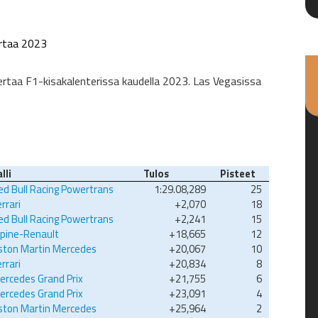
rtaa 2023
ertaa F1-kisakalenterissa kaudella 2023. Las Vegasissa
lli
Tulos
Pisteet
ed Bull Racing Powertrans
1:29.08,289
25
rrari
+2,070
18
ed Bull Racing Powertrans
+2,241
15
lpine-Renault
+18,665
12
ston Martin Mercedes
+20,067
10
rrari
+20,834
8
ercedes Grand Prix
+21,755
6
ercedes Grand Prix
+23,091
4
ston Martin Mercedes
+25,964
2