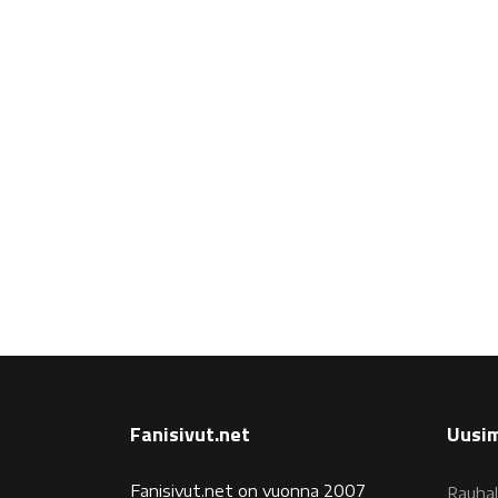
Fanisivut.net
Uusim
Fanisivut.net on vuonna 2007
Rauhal