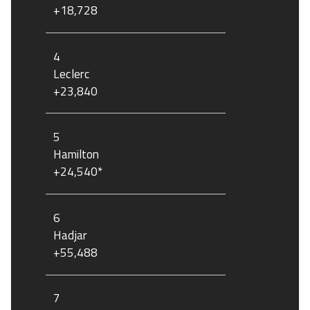
+18,728
4
Leclerc
+23,840
5
Hamilton
+24,540*
6
Hadjar
+55,488
7