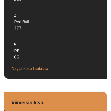
4
Red Bull
177
5
RB
66
Näytä koko taulukko
Viimeisin kisa