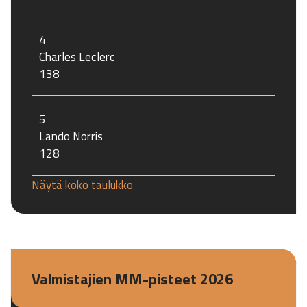
4
Charles Leclerc
138
5
Lando Norris
128
Näytä koko taulukko
Valmistajien MM-pisteet 2026