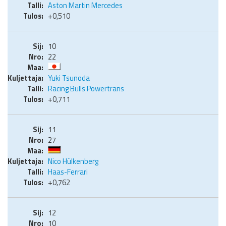
Aston Martin Mercedes
+0,510
10
22
Yuki Tsunoda
Racing Bulls Powertrans
+0,711
11
27
Nico Hülkenberg
Haas-Ferrari
+0,762
12
10