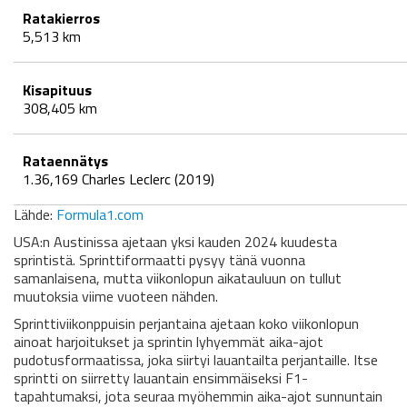
Ratakierros
5,513 km
Kisapituus
308,405 km
Rataennätys
1.36,169 Charles Leclerc (2019)
Lähde:
Formula1.com
USA:n Austinissa ajetaan yksi kauden 2024 kuudesta
sprintistä. Sprinttiformaatti pysyy tänä vuonna
samanlaisena, mutta viikonlopun aikatauluun on tullut
muutoksia viime vuoteen nähden.
Sprinttiviikonppuisin perjantaina ajetaan koko viikonlopun
ainoat harjoitukset ja sprintin lyhyemmät aika-ajot
pudotusformaatissa, joka siirtyi lauantailta perjantaille. Itse
sprintti on siirretty lauantain ensimmäiseksi F1-
tapahtumaksi, jota seuraa myöhemmin aika-ajot sunnuntain