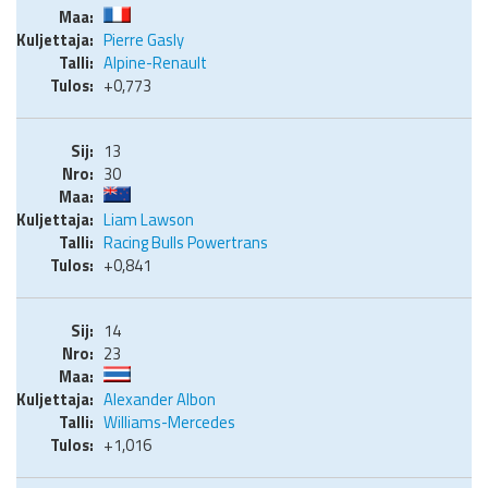
Pierre Gasly
Alpine-Renault
+0,773
13
30
Liam Lawson
Racing Bulls Powertrans
+0,841
14
23
Alexander Albon
Williams-Mercedes
+1,016