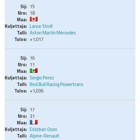
15
18
Lance Stroll
Aston Martin Mercedes
+1,017
16
11
Sergio Perez
Red Bull Racing Powertrans
+1,036
17
31
Esteban Ocon
Alpine-Renault