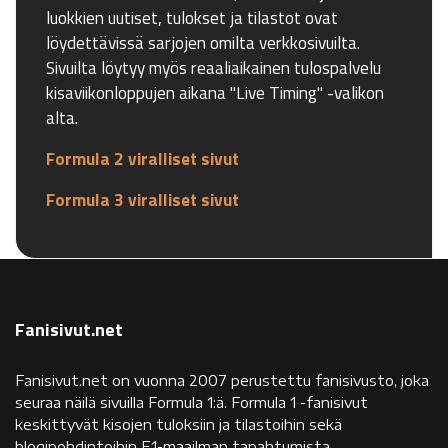
luokkien uutiset, tulokset ja tilastot ovat
löydettävissä sarjojen omilta verkkosivuilta.
Sivuilta löytyy myös reaaliaikainen tulospalvelu
kisaviikonloppujen aikana "Live Timing" -valikon
alta.
Formula 2 viralliset sivut
Formula 3 viralliset sivut
Fanisivut.net
Fanisivut.net on vuonna 2007 perustettu fanisivusto, joka
seuraa näilä sivuilla Formula 1:ä. Formula 1 -fanisivut
keskittyvät kisojen tuloksiin ja tilastoihin sekä
blogipohdintoihin F1-maailman tapahtumista.