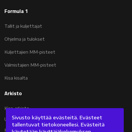
Formula 1
Tallit ja kuljettajat
Ohjelma ja tulokset
Kuljettajien MM-pisteet
Valmistajien MM-pisteet
Kisa kisalta
Arkisto
Kisa-arkisto
Sivusto käyttää evästeitä. Evästeet
Uutisarkisto 2007-2011
tallentuvat tietokoneellesi. Evästeitä
Kolumniarkisto 2007-2011
käytetään käyttäjäkokemuksen