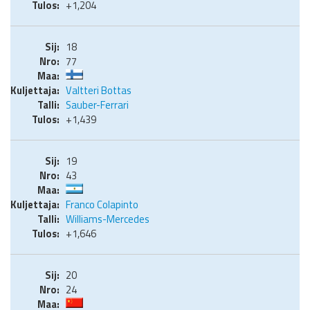
+1,204
18
77
Valtteri Bottas
Sauber-Ferrari
+1,439
19
43
Franco Colapinto
Williams-Mercedes
+1,646
20
24