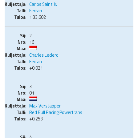
Carlos Sainz Jr.
Ferrari
1.33,602
2
16
Charles Leclerc
Ferrari
+0,021
3
01
Max Verstappen
Red Bull Racing Powertrans
+0,253
4