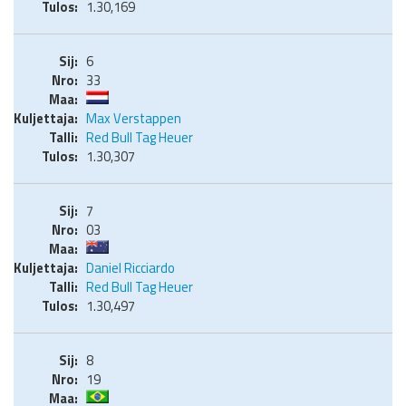
1.30,169
6
33
Max Verstappen
Red Bull Tag Heuer
1.30,307
7
03
Daniel Ricciardo
Red Bull Tag Heuer
1.30,497
8
19