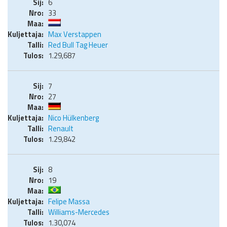
6
33
Max Verstappen
Red Bull Tag Heuer
1.29,687
7
27
Nico Hülkenberg
Renault
1.29,842
8
19
Felipe Massa
Williams-Mercedes
1.30,074