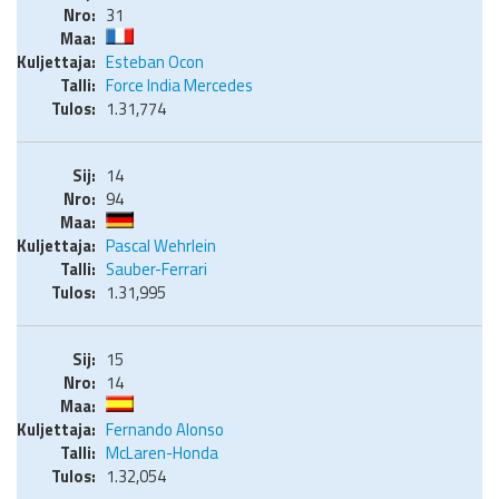
31
Esteban Ocon
Force India Mercedes
1.31,774
14
94
Pascal Wehrlein
Sauber-Ferrari
1.31,995
15
14
Fernando Alonso
McLaren-Honda
1.32,054