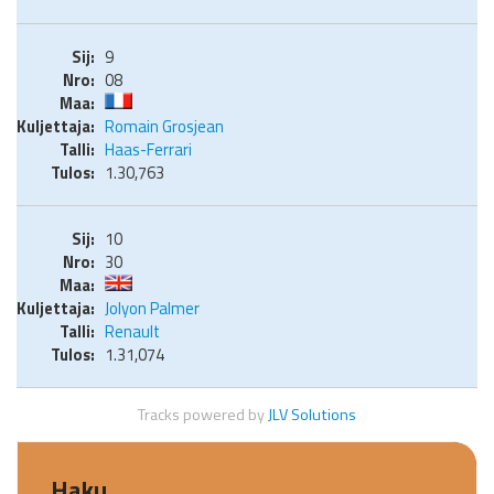
9
08
Romain Grosjean
Haas-Ferrari
1.30,763
10
30
Jolyon Palmer
Renault
1.31,074
Tracks powered by
JLV Solutions
Haku