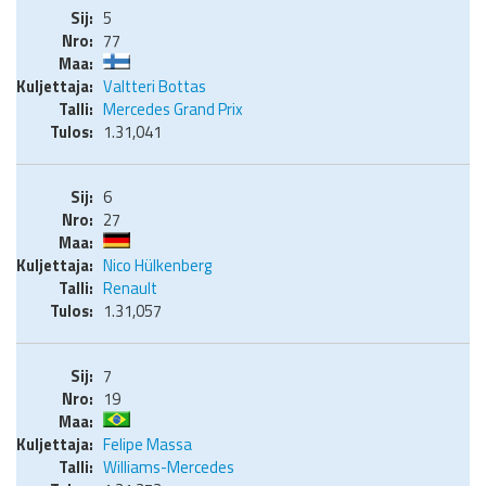
5
77
Valtteri Bottas
Mercedes Grand Prix
1.31,041
6
27
Nico Hülkenberg
Renault
1.31,057
7
19
Felipe Massa
Williams-Mercedes