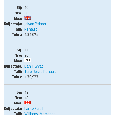
10
30
Jolyon Palmer
Renault
1.31,074
11
26
Daniil Kvyat
Toro Rosso Renault
1.30,923
12
18
Lance Stroll
Williams-Mercedes