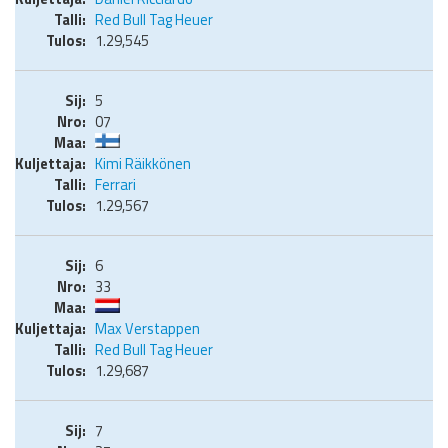
Red Bull Tag Heuer
1.29,545
5
07
Kimi Räikkönen
Ferrari
1.29,567
6
33
Max Verstappen
Red Bull Tag Heuer
1.29,687
7