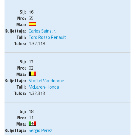
16
55
Carlos Sainz Jr.
Toro Rosso Renault
1.32,118
17
02
Stoffel Vandoorne
McLaren-Honda
1.32,313
18
11
Sergio Perez