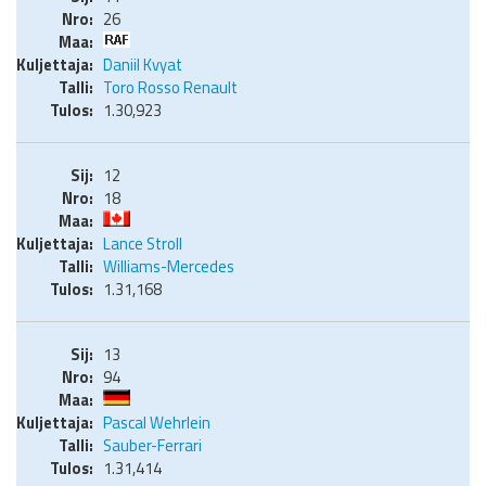
26
Daniil Kvyat
Toro Rosso Renault
1.30,923
12
18
Lance Stroll
Williams-Mercedes
1.31,168
13
94
Pascal Wehrlein
Sauber-Ferrari
1.31,414