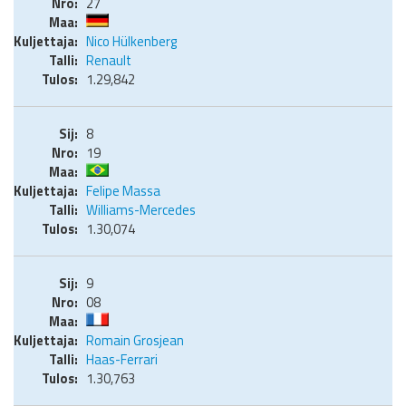
27
Nico Hülkenberg
Renault
1.29,842
8
19
Felipe Massa
Williams-Mercedes
1.30,074
9
08
Romain Grosjean
Haas-Ferrari
1.30,763