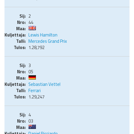
2
44
Lewis Hamilton
Mercedes Grand Prix
1.28,792
3
05
Sebastian Vettel
Ferrari
1.29,247
4
03
Daniel Ricciardo