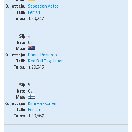
Sebastian Vettel
Ferrari
1.29,247
4
03
Daniel Ricciardo
Red Bull Tag Heuer
1.29,545
5
07
Kimi Räikkönen
Ferrari
1.29,567