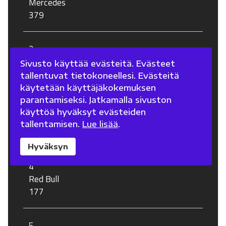
Mercedes
379
2
Ferrari
Sivusto käyttää evästeitä. Evästeet
307
tallentuvat tietokoneellesi. Evästeitä
käytetään käyttäjäkokemuksen
parantamiseksi. Jatkamalla sivuston
3
käyttöä hyväksyt evästeiden
McLaren
tallentamisen.
Lue lisää
.
220
Hyväksyn
4
Red Bull
177
5