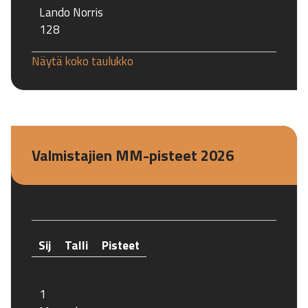
Lando Norris
128
Näytä koko taulukko
Valmistajien MM-pisteet 2026
Sij
Talli
Pisteet
1