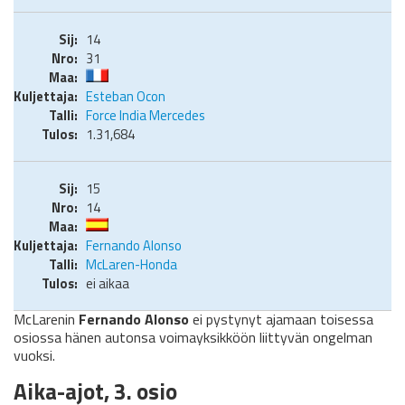
14
31
Esteban Ocon
Force India Mercedes
1.31,684
15
14
Fernando Alonso
McLaren-Honda
ei aikaa
McLarenin
Fernando Alonso
ei pystynyt ajamaan toisessa
osiossa hänen autonsa voimayksikköön liittyvän ongelman
vuoksi.
Aika-ajot, 3. osio