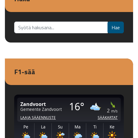
Etsi...
Hae
F1-sää