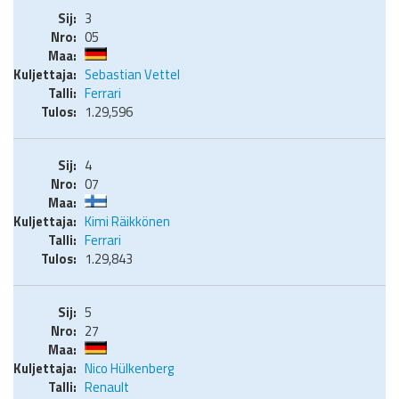
3
05
Sebastian Vettel
Ferrari
1.29,596
4
07
Kimi Räikkönen
Ferrari
1.29,843
5
27
Nico Hülkenberg
Renault