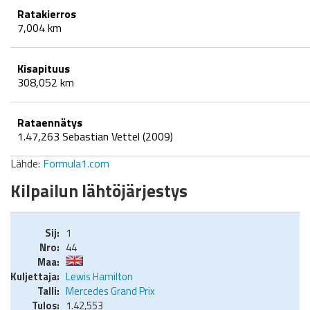
Ratakierros
7,004 km
Kisapituus
308,052 km
Rataennätys
1.47,263 Sebastian Vettel (2009)
Lähde:
Formula1.com
Kilpailun lähtöjärjestys
1
44
Lewis Hamilton
Mercedes Grand Prix
1.42,553