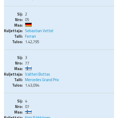
2
05
Sebastian Vettel
Ferrari
1.42,795
3
77
Valtteri Bottas
Mercedes Grand Prix
1.43,094
4
07
Kimi Räikkönen