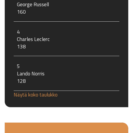
George Russell
160
4
Charles Leclerc
138
5
Lando Norris
128
Näytä koko taulukko