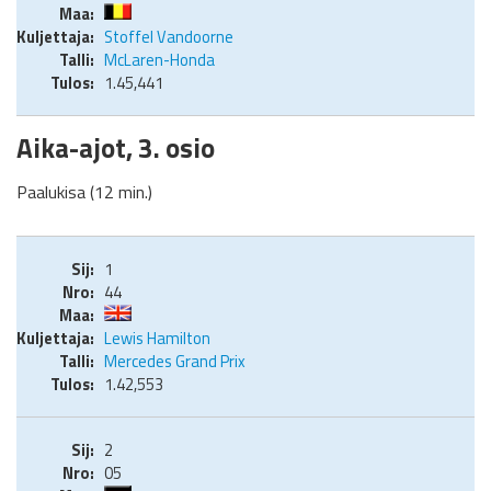
Stoffel Vandoorne
McLaren-Honda
1.45,441
Aika-ajot, 3. osio
Paalukisa (12 min.)
1
44
Lewis Hamilton
Mercedes Grand Prix
1.42,553
2
05