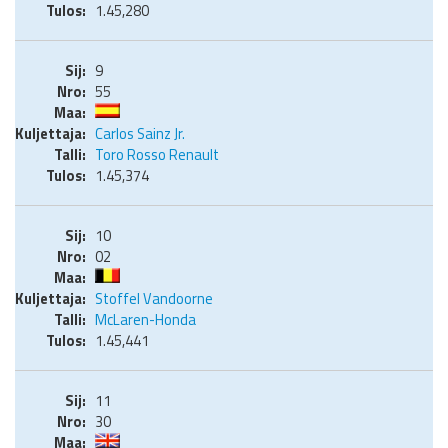
1.45,280
9
55
Carlos Sainz Jr.
Toro Rosso Renault
1.45,374
10
02
Stoffel Vandoorne
McLaren-Honda
1.45,441
11
30