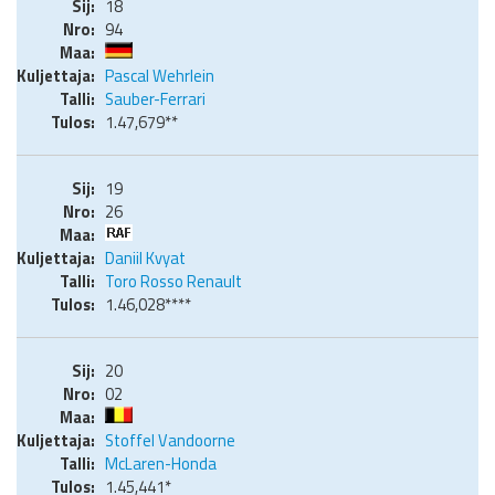
18
94
Pascal Wehrlein
Sauber-Ferrari
1.47,679**
19
26
Daniil Kvyat
Toro Rosso Renault
1.46,028****
20
02
Stoffel Vandoorne
McLaren-Honda
1.45,441*