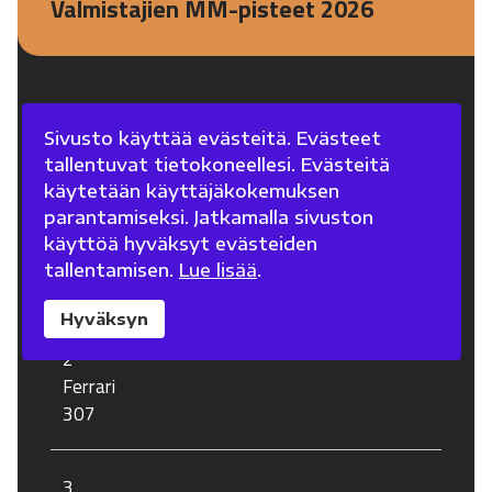
Valmistajien MM-pisteet 2026
Sivusto käyttää evästeitä. Evästeet
Sij
Talli
Pisteet
tallentuvat tietokoneellesi. Evästeitä
käytetään käyttäjäkokemuksen
parantamiseksi. Jatkamalla sivuston
1
käyttöä hyväksyt evästeiden
Mercedes
tallentamisen.
Lue lisää
.
379
Hyväksyn
2
Ferrari
307
3