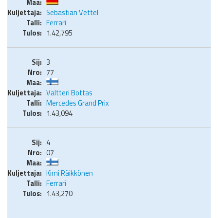
Sebastian Vettel
Ferrari
1.42,795
3
77
Valtteri Bottas
Mercedes Grand Prix
1.43,094
4
07
Kimi Räikkönen
Ferrari
1.43,270