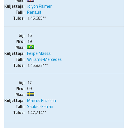
Jolyon Palmer
Renault
1.45,685**
16
19
Felipe Massa
Williams-Mercedes
1.45,823***
17
09
Marcus Ericsson
Sauber-Ferrari
1.47,214**