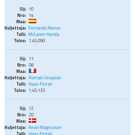
10
14
Fernando Alonso
McLaren-Honda
1.45,090
11
08
Romain Grosjean
Haas-Ferrari
1.45,133
12
20
Kevin Magnussen
Haas-Ferrari