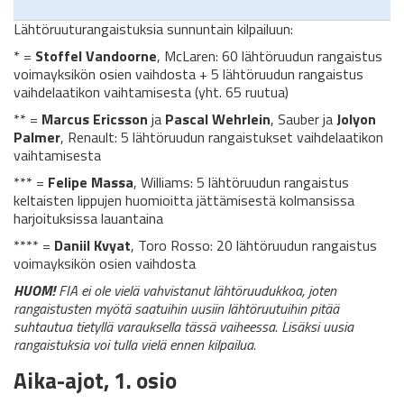
Lähtöruuturangaistuksia sunnuntain kilpailuun:
* =
Stoffel Vandoorne
, McLaren: 60 lähtöruudun rangaistus
voimayksikön osien vaihdosta + 5 lähtöruudun rangaistus
vaihdelaatikon vaihtamisesta (yht. 65 ruutua)
** =
Marcus Ericsson
ja
Pascal Wehrlein
, Sauber ja
Jolyon
Palmer
, Renault: 5 lähtöruudun rangaistukset vaihdelaatikon
vaihtamisesta
*** =
Felipe Massa
, Williams: 5 lähtöruudun rangaistus
keltaisten lippujen huomioitta jättämisestä kolmansissa
harjoituksissa lauantaina
**** =
Daniil Kvyat
, Toro Rosso: 20 lähtöruudun rangaistus
voimayksikön osien vaihdosta
HUOM!
FIA ei ole vielä vahvistanut lähtöruudukkoa, joten
rangaistusten myötä saatuihin uusiin lähtöruutuihin pitää
suhtautua tietyllä varauksella tässä vaiheessa. Lisäksi uusia
rangaistuksia voi tulla vielä ennen kilpailua.
Aika-ajot, 1. osio