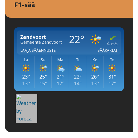
F1-sää