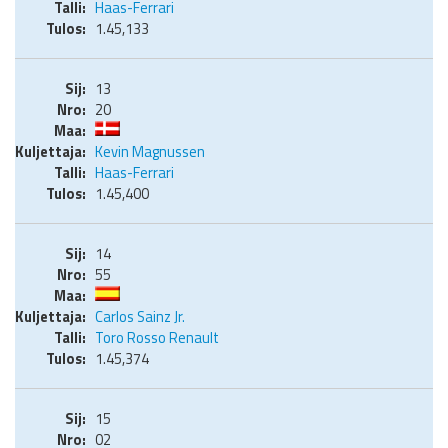
Haas-Ferrari
1.45,133
13
20
Kevin Magnussen
Haas-Ferrari
1.45,400
14
55
Carlos Sainz Jr.
Toro Rosso Renault
1.45,374
15
02