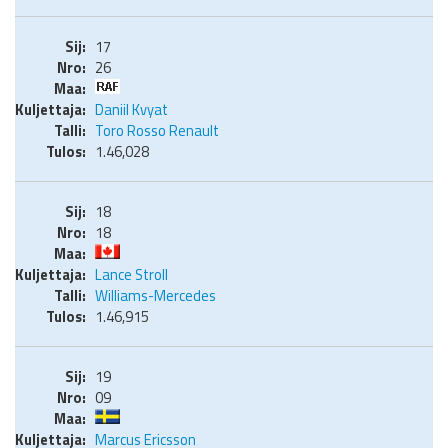
17
26
Daniil Kvyat
Toro Rosso Renault
1.46,028
18
18
Lance Stroll
Williams-Mercedes
1.46,915
19
09
Marcus Ericsson