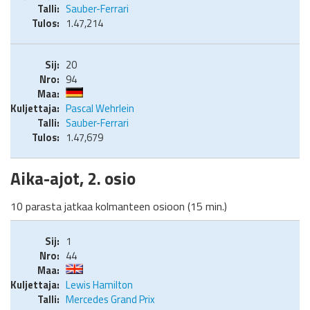
Sauber-Ferrari
1.47,214
20
94
Pascal Wehrlein
Sauber-Ferrari
1.47,679
Aika-ajot, 2. osio
10 parasta jatkaa kolmanteen osioon (15 min.)
1
44
Lewis Hamilton
Mercedes Grand Prix