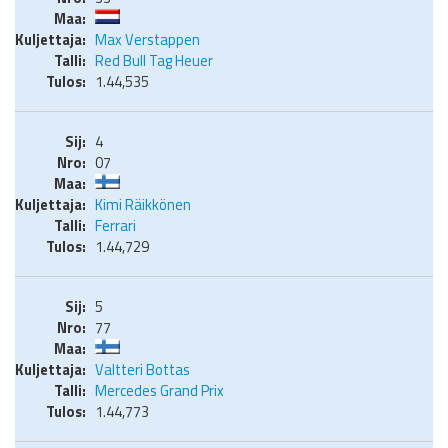
Max Verstappen
Red Bull Tag Heuer
1.44,535
4
07
Kimi Räikkönen
Ferrari
1.44,729
5
77
Valtteri Bottas
Mercedes Grand Prix
1.44,773