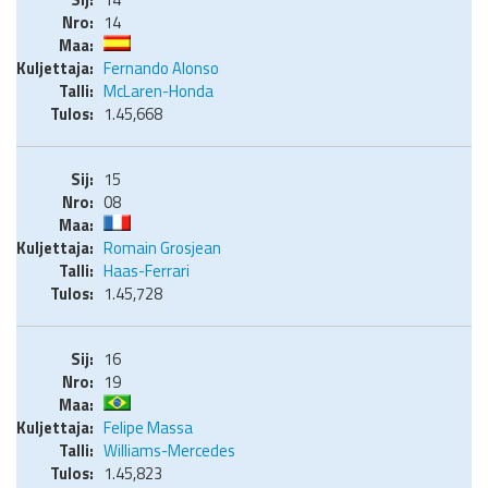
14
Fernando Alonso
McLaren-Honda
1.45,668
15
08
Romain Grosjean
Haas-Ferrari
1.45,728
16
19
Felipe Massa
Williams-Mercedes
1.45,823