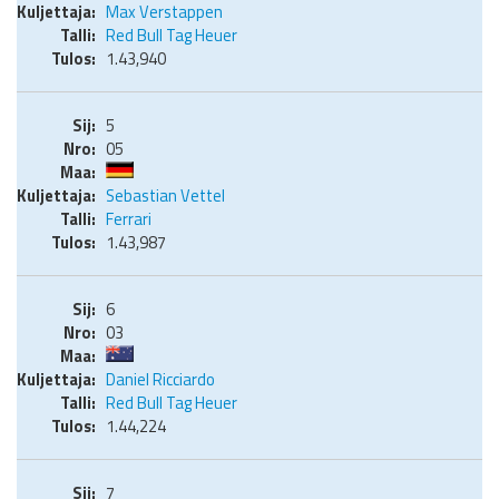
Max Verstappen
Red Bull Tag Heuer
1.43,940
5
05
Sebastian Vettel
Ferrari
1.43,987
6
03
Daniel Ricciardo
Red Bull Tag Heuer
1.44,224
7