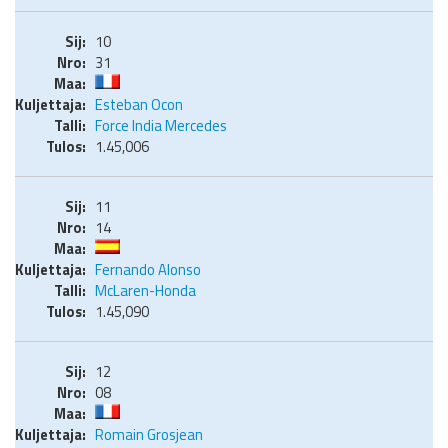
10
31
Esteban Ocon
Force India Mercedes
1.45,006
11
14
Fernando Alonso
McLaren-Honda
1.45,090
12
08
Romain Grosjean