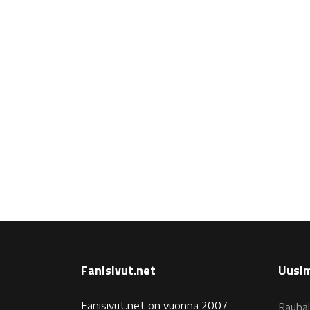
Fanisivut.net
Uusim
Fanisivut.net on vuonna 2007
Rauhal