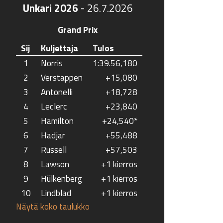
Unkari 2026
-
26.7.2026
Grand Prix
Sij
Kuljettaja
Tulos
1
Norris
1:39.56,180
2
Verstappen
+15,080
3
Antonelli
+18,728
4
Leclerc
+23,840
5
Hamilton
+24,540*
6
Hadjar
+55,488
7
Russell
+57,503
8
Lawson
+1 kierros
9
Hülkenberg
+1 kierros
10
Lindblad
+1 kierros
Näytä koko taulukko