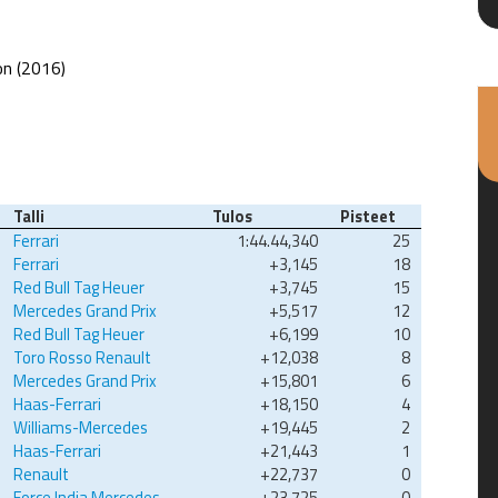
on (2016)
Talli
Tulos
Pisteet
Ferrari
1:44.44,340
25
Ferrari
+3,145
18
Red Bull Tag Heuer
+3,745
15
Mercedes Grand Prix
+5,517
12
Red Bull Tag Heuer
+6,199
10
Toro Rosso Renault
+12,038
8
Mercedes Grand Prix
+15,801
6
Haas-Ferrari
+18,150
4
Williams-Mercedes
+19,445
2
Haas-Ferrari
+21,443
1
Renault
+22,737
0
Force India Mercedes
+23,725
0