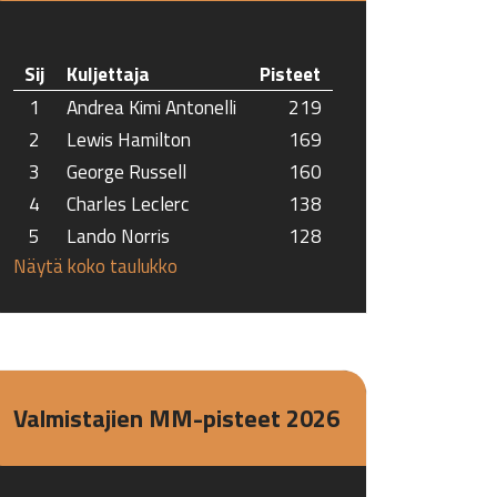
Sij
Kuljettaja
Pisteet
1
Andrea Kimi Antonelli
219
2
Lewis Hamilton
169
3
George Russell
160
4
Charles Leclerc
138
5
Lando Norris
128
Näytä koko taulukko
Valmistajien MM-pisteet 2026