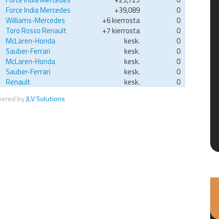
Force India Mercedes
+39,089
0
Williams-Mercedes
+6 kierrosta
0
Toro Rosso Renault
+7 kierrosta
0
McLaren-Honda
kesk.
0
Sauber-Ferrari
kesk.
0
McLaren-Honda
kesk.
0
Sauber-Ferrari
kesk.
0
Renault
kesk.
0
wered by
JLV Solutions