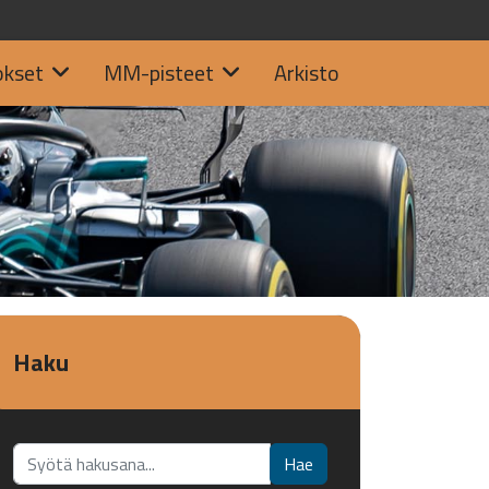
okset
MM-pisteet
Arkisto
Haku
Etsi...
Hae