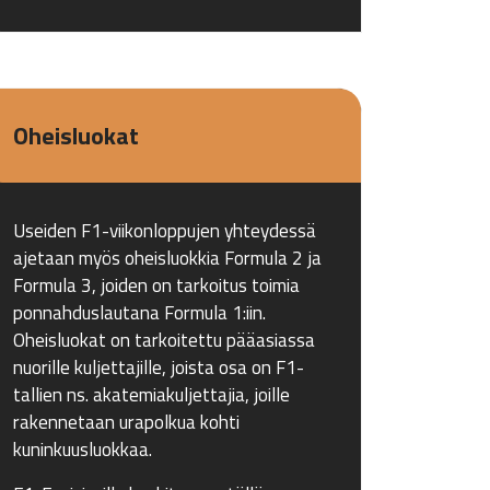
Oheisluokat
Useiden F1-viikonloppujen yhteydessä
ajetaan myös oheisluokkia Formula 2 ja
Formula 3, joiden on tarkoitus toimia
ponnahduslautana Formula 1:iin.
Oheisluokat on tarkoitettu pääasiassa
nuorille kuljettajille, joista osa on F1-
tallien ns. akatemiakuljettajia, joille
rakennetaan urapolkua kohti
kuninkuusluokkaa.