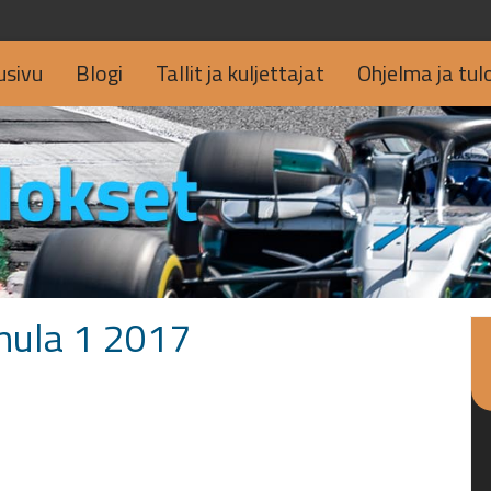
usivu
Blogi
Tallit ja kuljettajat
Ohjelma ja tul
mula 1 2017