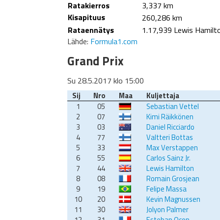
Ratakierros
3,337 km
Kisapituus
260,286 km
Rataennätys
1.17,939 Lewis Hamilt
Lähde:
Formula1.com
Grand Prix
Su 28.5.2017 klo 15:00
Sij
Nro
Maa
Kuljettaja
1
05
Sebastian Vettel
2
07
Kimi Räikkönen
3
03
Daniel Ricciardo
4
77
Valtteri Bottas
5
33
Max Verstappen
6
55
Carlos Sainz Jr.
7
44
Lewis Hamilton
8
08
Romain Grosjean
9
19
Felipe Massa
10
20
Kevin Magnussen
11
30
Jolyon Palmer
12
31
Esteban Ocon