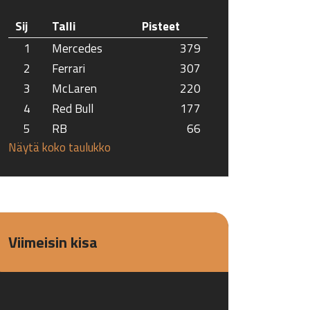
Sij
Talli
Pisteet
1
Mercedes
379
2
Ferrari
307
3
McLaren
220
4
Red Bull
177
5
RB
66
Näytä koko taulukko
Viimeisin kisa