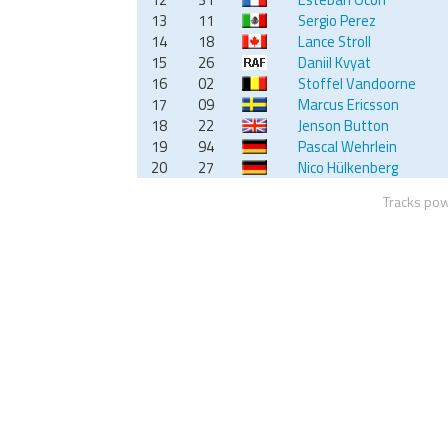
13
11
Sergio Perez
14
18
Lance Stroll
15
26
Daniil Kvyat
16
02
Stoffel Vandoorne
17
09
Marcus Ericsson
18
22
Jenson Button
19
94
Pascal Wehrlein
20
27
Nico Hülkenberg
Tracks po