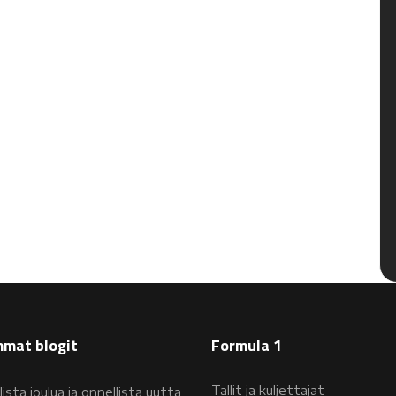
mat blogit
Formula 1
Tallit ja kuljettajat
lista joulua ja onnellista uutta