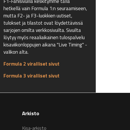
F1-Fanisivuilla keskitymme tällä
hetkellä vain Formula 1:n seuraamiseen,
mutta F2- ja F3-luokkien uutiset,
tulokset ja tilastot ovat löydettävissä
sarjojen omilta verkkosivuilta. Sivuilta
löytyy myös reaaliaikainen tulospalvelu
kisaviikonloppujen aikana "Live Timing" -
valikon alta.
Formula 2 viralliset sivut
Formula 3 viralliset sivut
Arkisto
Kisa-arkisto