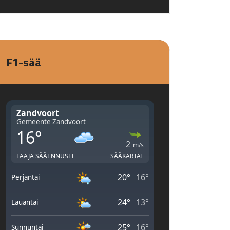
F1-sää