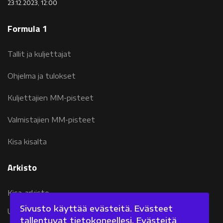
23.12.2023, 12:00
Formula 1
Tallit ja kuljettajat
Ohjelma ja tulokset
Kuljettajien MM-pisteet
Valmistajien MM-pisteet
Kisa kisalta
Arkisto
Kisa-arkisto
Sivusto käyttää evästeitä. Evästeet
Uutisarkisto 2007-2011
tallentuvat tietokoneellesi. Evästeitä