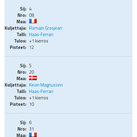
4
08
Romain Grosjean
Haas-Ferrari
+1 kierros
12
5
20
Kevin Magnussen
Haas-Ferrari
+1 kierros
10
6
31