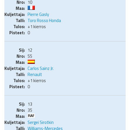
10
Pierre Gasly
Toro Rosso Honda
+1 kierros
0
12
55
Carlos Sainz Jr.
Renault
+1 kierros
0
13
35
Sergei Sirotkin
Williams-Mercedes