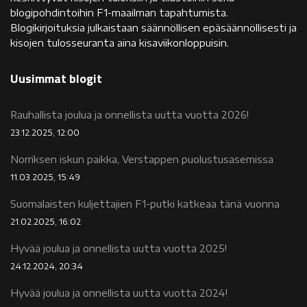
blogipohdintoihin F1-maailman tapahtumista.
Blogikirjoituksia julkaistaan säännöllisen epäsäännöllisesti ja
kisojen tulosseuranta aina kisaviikonloppuisin.
Uusimmat blogit
Rauhallista joulua ja onnellista uutta vuotta 2026!
23.12.2025, 12:00
Norriksen iskun paikka, Verstappen puolustusasemissa
11.03.2025, 15:49
Suomalaisten kuljettajien F1-putki katkeaa tänä vuonna
21.02.2025, 16:02
Hyvää joulua ja onnellista uutta vuotta 2025!
24.12.2024, 20:34
Hyvää joulua ja onnellista uutta vuotta 2024!