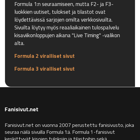
Formula 1:n seuraamiseen, mutta F2- ja F3-
luokkien uutiset, tulokset ja tilastot ovat
löydettävissä sarjojen omilta verkkosivuilta.
Sivuilta löytyy myös reaaliaikainen tulospalvelu
kisaviikonloppujen aikana "Live Timing" -valikon
alta.
Formula 2 viralliset sivut
Formula 3 viralliset sivut
Fanisivut.net
Fanisivut.net on vuonna 2007 perustettu fanisivusto, joka
seuraa näilä sivuilla Formula 1:ä. Formula 1 -fanisivut
keskittyvät kisojen tuloksiin ja tilastoihin sekä