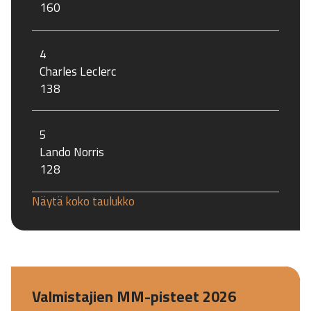
160
4
Charles Leclerc
138
5
Lando Norris
128
Näytä koko taulukko
Valmistajien MM-pisteet 2026