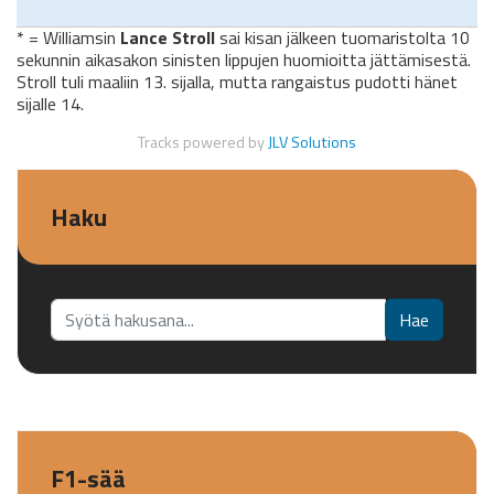
* = Williamsin
Lance Stroll
sai kisan jälkeen tuomaristolta 10
sekunnin aikasakon sinisten lippujen huomioitta jättämisestä.
Stroll tuli maaliin 13. sijalla, mutta rangaistus pudotti hänet
sijalle 14.
Tracks powered by
JLV Solutions
Haku
Etsi...
Hae
F1-sää