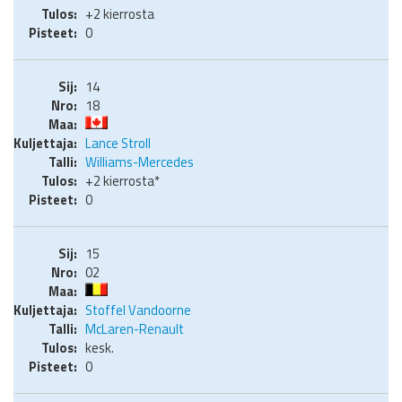
+2 kierrosta
0
14
18
Lance Stroll
Williams-Mercedes
+2 kierrosta*
0
15
02
Stoffel Vandoorne
McLaren-Renault
kesk.
0