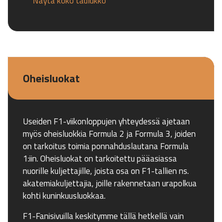
Näytä koko taulukko
Oheisluokat
Useiden F1-viikonloppujen yhteydessä ajetaan
myös oheisluokkia Formula 2 ja Formula 3, joiden
on tarkoitus toimia ponnahduslautana Formula
1:iin. Oheisluokat on tarkoitettu pääasiassa
nuorille kuljettajille, joista osa on F1-tallien ns.
akatemiakuljettajia, joille rakennetaan urapolkua
kohti kuninkuusluokkaa.
F1-Fanisivuilla keskitymme tällä hetkellä vain