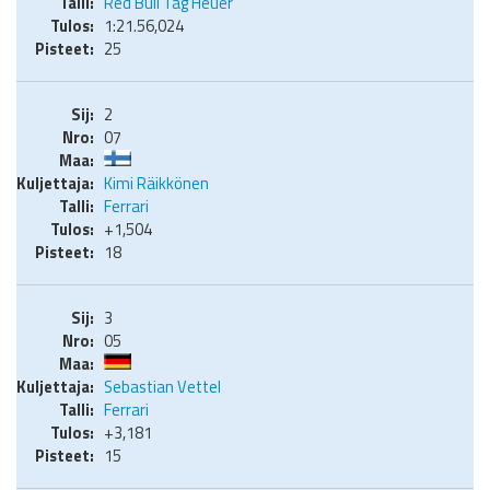
Red Bull Tag Heuer
1:21.56,024
25
2
07
Kimi Räikkönen
Ferrari
+1,504
18
3
05
Sebastian Vettel
Ferrari
+3,181
15