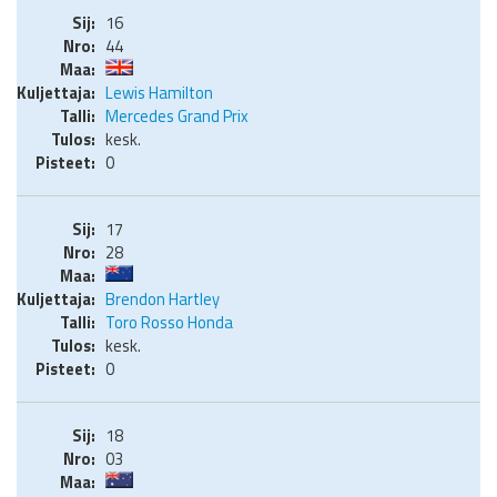
16
44
Lewis Hamilton
Mercedes Grand Prix
kesk.
0
17
28
Brendon Hartley
Toro Rosso Honda
kesk.
0
18
03