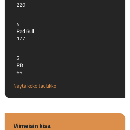
220
4
Red Bull
177
5
RB
66
Näytä koko taulukko
Viimeisin kisa