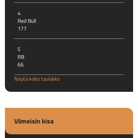
4
Red Bull
177
5
RB
66
Näytä koko taulukko
Viimeisin kisa