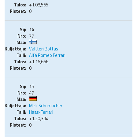
+1.08,565
0
14
77
Valtteri Bottas
Alfa Romeo Ferrari
+1.16,666
0
15
47
Mick Schumacher
Haas-Ferrari
+1.20,394
0