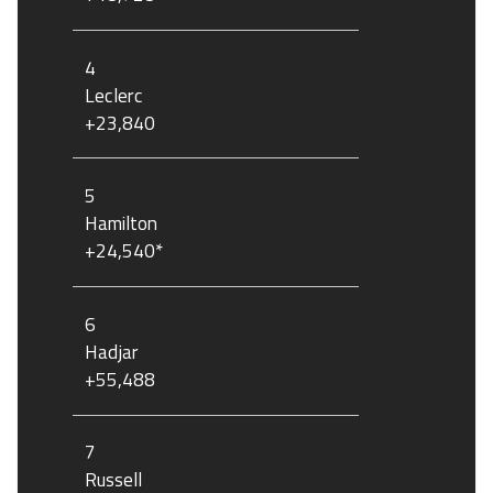
4
Leclerc
+23,840
5
Hamilton
+24,540*
6
Hadjar
+55,488
7
Russell