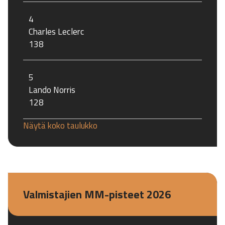
4
Charles Leclerc
138
5
Lando Norris
128
Näytä koko taulukko
Valmistajien MM-pisteet 2026