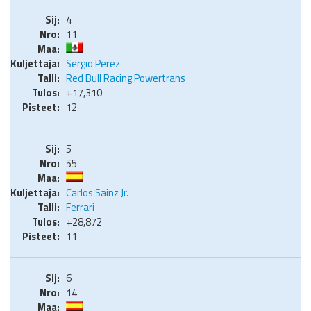
4
11
Sergio Perez
Red Bull Racing Powertrans
+17,310
12
5
55
Carlos Sainz Jr.
Ferrari
+28,872
11
6
14