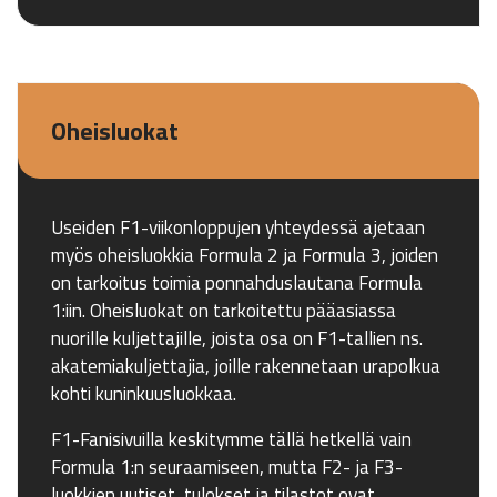
Oheisluokat
Useiden F1-viikonloppujen yhteydessä ajetaan
myös oheisluokkia Formula 2 ja Formula 3, joiden
on tarkoitus toimia ponnahduslautana Formula
1:iin. Oheisluokat on tarkoitettu pääasiassa
nuorille kuljettajille, joista osa on F1-tallien ns.
akatemiakuljettajia, joille rakennetaan urapolkua
kohti kuninkuusluokkaa.
F1-Fanisivuilla keskitymme tällä hetkellä vain
Formula 1:n seuraamiseen, mutta F2- ja F3-
luokkien uutiset, tulokset ja tilastot ovat