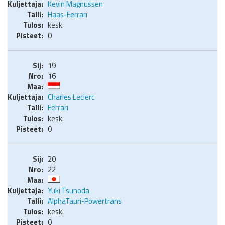
Kevin Magnussen
Haas-Ferrari
kesk.
0
19
16
Charles Leclerc
Ferrari
kesk.
0
20
22
Yuki Tsunoda
AlphaTauri-Powertrans
kesk.
0