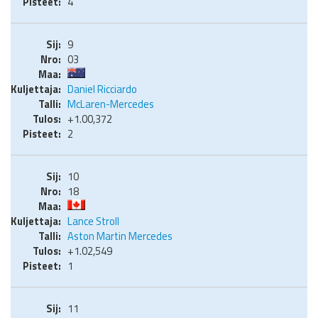
4
9
03
Daniel Ricciardo
McLaren-Mercedes
+1.00,372
2
10
18
Lance Stroll
Aston Martin Mercedes
+1.02,549
1
11