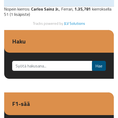
Nopein kierros:
Carlos Sainz Jr.
, Ferrari,
1.35,781
kierroksella
51 (1 lisäpiste)
Tracks powered by
JLV Solutions
Haku
Etsi...
Hae
F1-sää