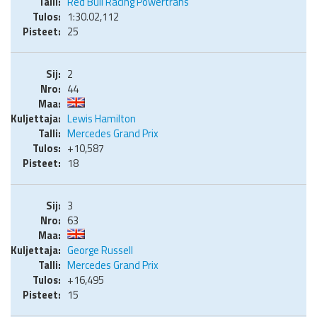
Red Bull Racing Powertrans
1:30.02,112
25
2
44
Lewis Hamilton
Mercedes Grand Prix
+10,587
18
3
63
George Russell
Mercedes Grand Prix
+16,495
15