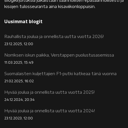
Blogikirjoituksia julkaistaan säännöllisen epäsäännöllisesti ja
kisojen tulosseuranta aina kisaviikonloppuisin.
Uusimmat blogit
Rauhallista joulua ja onnellista uutta vuotta 2026!
23.12.2025, 12:00
Norriksen iskun paikka, Verstappen puolustusasemissa
11.03.2025, 15:49
Suomalaisten kuljettajien F1-putki katkeaa tänä vuonna
21.02.2025, 16:02
Hyvää joulua ja onnellista uutta vuotta 2025!
24.12.2024, 20:34
Hyvää joulua ja onnellista uutta vuotta 2024!
23.12.2023, 12:00