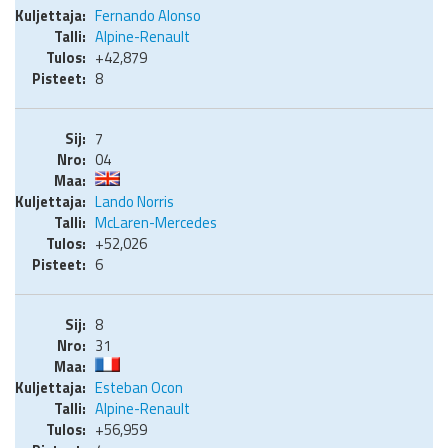
Fernando Alonso
Alpine-Renault
+42,879
8
7
04
Lando Norris
McLaren-Mercedes
+52,026
6
8
31
Esteban Ocon
Alpine-Renault
+56,959