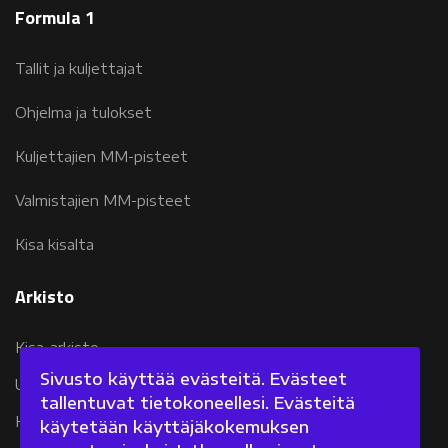
Formula 1
Tallit ja kuljettajat
Ohjelma ja tulokset
Kuljettajien MM-pisteet
Valmistajien MM-pisteet
Kisa kisalta
Arkisto
Kisa-arkisto
Sivusto käyttää evästeitä. Evästeet
Uutisarkisto 2007-2011
tallentuvat tietokoneellesi. Evästeitä
Kolumniarkisto 2007-2011
käytetään käyttäjäkokemuksen