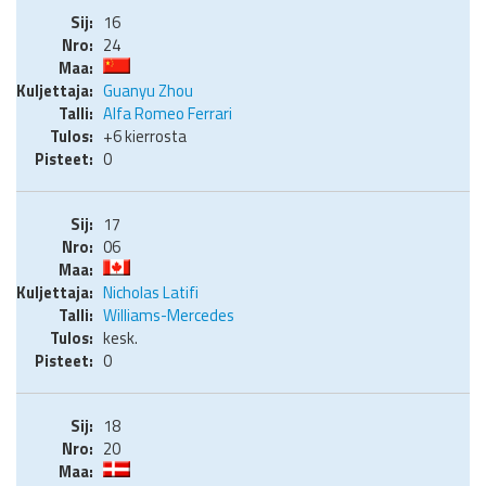
16
24
Guanyu Zhou
Alfa Romeo Ferrari
+6 kierrosta
0
17
06
Nicholas Latifi
Williams-Mercedes
kesk.
0
18
20