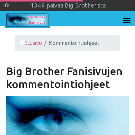
1
3
4
9
päivää Big Brotherista
Etusivu
Kommentointiohjeet
Big Brother Fanisivujen
kommentointiohjeet