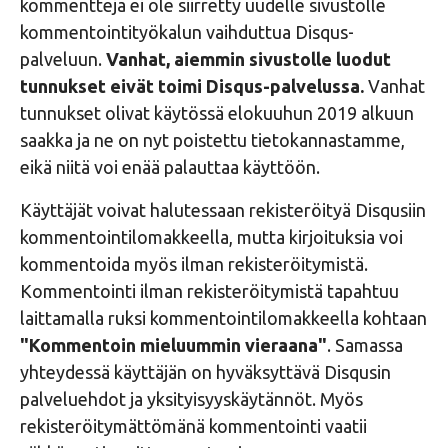
kommentteja ei ole siirretty uudelle sivustolle
kommentointityökalun vaihduttua Disqus-
palveluun.
Vanhat, aiemmin sivustolle luodut
tunnukset eivät toimi Disqus-palvelussa.
Vanhat
tunnukset olivat käytössä elokuuhun 2019 alkuun
saakka ja ne on nyt poistettu tietokannastamme,
eikä niitä voi enää palauttaa käyttöön.
Käyttäjät voivat halutessaan rekisteröityä Disqusiin
kommentointilomakkeella, mutta kirjoituksia voi
kommentoida myös ilman rekisteröitymistä.
Kommentointi ilman rekisteröitymistä tapahtuu
laittamalla ruksi kommentointilomakkeella kohtaan
"Kommentoin mieluummin vieraana"
. Samassa
yhteydessä käyttäjän on hyväksyttävä Disqusin
palveluehdot ja yksityisyyskäytännöt. Myös
rekisteröitymättömänä kommentointi vaatii