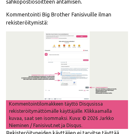
sähköpostiosoitteen antamisen.
Kommentointi Big Brother Fanisivuille ilman
rekisteröitymistä:
Kommentointilomakkeen täyttö Disqusissa
rekisteröitymättömälle käyttäjälle. Klikkaamalla
kuvaa, saat sen isommaksi. Kuva: © 2026 Jarkko
Nieminen / Fanisivut.net ja Disqus.
Rekisteröityneiden käyttäjien ei tarvitse täyttää