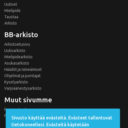
Uutiset
Mielipide
Taustaa
Arkisto
BB-arkisto
Arkistoetusivu
Uutisarkisto
Mielipidearkisto
Asukasarkisto
Häädöt ja nimeämiset
Ohjelmat ja juontajat
Kyselyarkisto
Varjoäänestysarkisto
Muut sivumme
Fanisivut.net
Formula 1 Fanisivut
Sivusto käyttää evästeitä. Evästeet tallentuvat
tietokoneellesi. Evästeitä käytetään