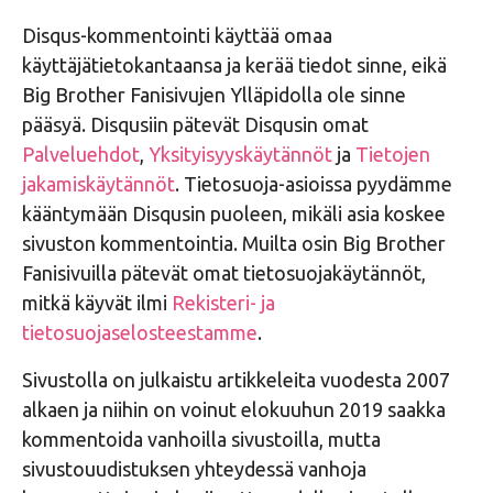
Disqus-kommentointi käyttää omaa
käyttäjätietokantaansa ja kerää tiedot sinne, eikä
Big Brother Fanisivujen Ylläpidolla ole sinne
pääsyä. Disqusiin pätevät Disqusin omat
Palveluehdot
,
Yksityisyyskäytännöt
ja
Tietojen
jakamiskäytännöt
. Tietosuoja-asioissa pyydämme
kääntymään Disqusin puoleen, mikäli asia koskee
sivuston kommentointia. Muilta osin Big Brother
Fanisivuilla pätevät omat tietosuojakäytännöt,
mitkä käyvät ilmi
Rekisteri- ja
tietosuojaselosteestamme
.
Sivustolla on julkaistu artikkeleita vuodesta 2007
alkaen ja niihin on voinut elokuuhun 2019 saakka
kommentoida vanhoilla sivustoilla, mutta
sivustouudistuksen yhteydessä vanhoja