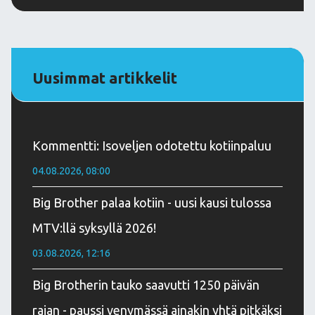
Uusimmat artikkelit
Kommentti: Isoveljen odotettu kotiinpaluu
04.08.2026, 08:00
Big Brother palaa kotiin - uusi kausi tulossa
MTV:llä syksyllä 2026!
03.08.2026, 12:16
Big Brotherin tauko saavutti 1250 päivän
rajan - paussi venymässä ainakin yhtä pitkäksi