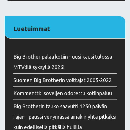
Luetuimmat
Big Brother palaa kotiin - uusi kausi tulossa
MTV:llä syksyllä 2026!
Suomen Big Brotherin voittajat 2005-2022
Kommentti: Isoveljen odotettu kotiinpaluu
Big Brotherin tauko saavutti 1250 päivän
rajan - paussi venymässä ainakin yhtä pitkäksi
kuin edellisellä pitkällä huililla