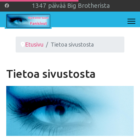
1
3
4
7
päivää Big Brotherista
Etusivu
Tietoa sivustosta
Tietoa sivustosta