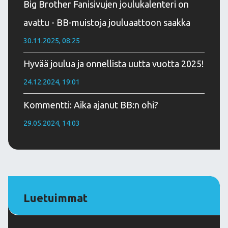
Big Brother Fanisivujen joulukalenteri on
avattu - BB-muistoja jouluaattoon saakka
30.11.2025, 08:25
Hyvää joulua ja onnellista uutta vuotta 2025!
24.12.2024, 19:01
Kommentti: Aika ajanut BB:n ohi?
29.05.2024, 14:03
Luetuimmat