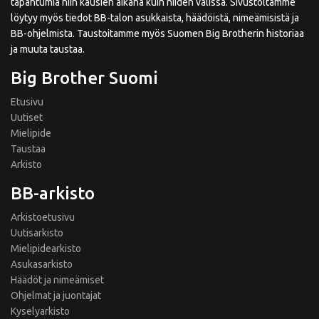
tapahtumia niin kausien aikana kuin niiden välissä. Sivustoltamme
löytyy myös tiedot BB-talon asukkaista, häädöistä, nimeämisistä ja
BB-ohjelmista. Taustoitamme myös Suomen Big Brotherin historiaa
ja muuta taustaa.
Big Brother Suomi
Etusivu
Uutiset
Mielipide
Taustaa
Arkisto
BB-arkisto
Arkistoetusivu
Uutisarkisto
Mielipidearkisto
Asukasarkisto
Häädöt ja nimeämiset
Ohjelmat ja juontajat
Kyselyarkisto