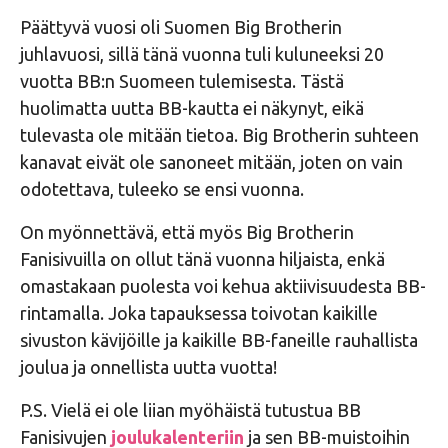
Päättyvä vuosi oli Suomen Big Brotherin
juhlavuosi, sillä tänä vuonna tuli kuluneeksi 20
vuotta BB:n Suomeen tulemisesta. Tästä
huolimatta uutta BB-kautta ei näkynyt, eikä
tulevasta ole mitään tietoa. Big Brotherin suhteen
kanavat eivät ole sanoneet mitään, joten on vain
odotettava, tuleeko se ensi vuonna.
On myönnettävä, että myös Big Brotherin
Fanisivuilla on ollut tänä vuonna hiljaista, enkä
omastakaan puolesta voi kehua aktiivisuudesta BB-
rintamalla. Joka tapauksessa toivotan kaikille
sivuston kävijöille ja kaikille BB-faneille rauhallista
joulua ja onnellista uutta vuotta!
P.S. Vielä ei ole liian myöhäistä tutustua BB
Fanisivujen
joulukalenteriin
ja sen BB-muistoihin