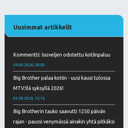
Uusimmat artikkelit
Kommentti: Isoveljen odotettu kotiinpaluu
04.08.2026, 08:00
Big Brother palaa kotiin - uusi kausi tulossa
MTV:llä syksyllä 2026!
03.08.2026, 12:16
Big Brotherin tauko saavutti 1250 päivän
rajan - paussi venymässä ainakin yhtä pitkäksi