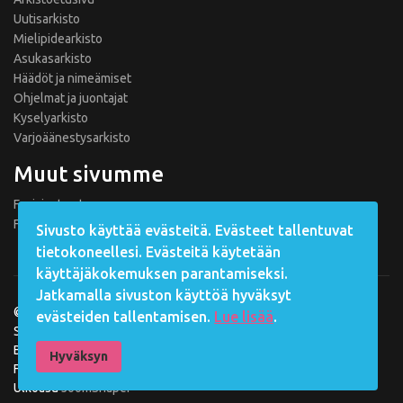
Uutisarkisto
Mielipidearkisto
Asukasarkisto
Häädöt ja nimeämiset
Ohjelmat ja juontajat
Kyselyarkisto
Varjoäänestysarkisto
Muut sivumme
Fanisivut.net
Formula 1 Fanisivut
Sivusto käyttää evästeitä. Evästeet tallentuvat
tietokoneellesi. Evästeitä käytetään
käyttäjäkokemuksen parantamiseksi.
Jatkamalla sivuston käyttöä hyväksyt
©
2026 Fanisivut.net
evästeiden tallentamisen.
Lue lisää
.
Sisältötuotanto: Jarkko Nieminen
Big Brother Suomi -materiaali: MTV Oy, Nelonen Media, Banijay
Hyväksyn
Finland Oy
Ulkoasu
JoomShaper