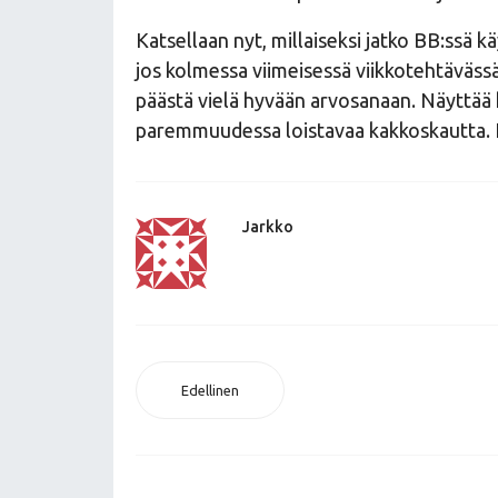
Katsellaan nyt, millaiseksi jatko BB:ssä k
jos kolmessa viimeisessä viikkotehtäväss
päästä vielä hyvään arvosanaan. Näyttää k
paremmuudessa loistavaa kakkoskautta. El
Jarkko
Edellinen