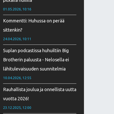
pitkällä huililla
01.05.2026, 10:16
Kommentti: Huhussa on perää
sittenkin?
24.04.2026, 10:11
Suplan podcastissa huhuiltiin Big
Brotherin paluusta - Nelosella ei
lähitulevaisuuden suunnitelmia
10.04.2026, 12:55
Rauhallista joulua ja onnellista uutta
vuotta 2026!
23.12.2025, 12:00