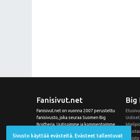
Fanisivut.net
Big
Fanisivut.net on vuonna 2007 perustettu
Etusivu
fanisivusto, joka seuraa Suomen Big
Uutiset
Brotheria. Uutisoimme ja kommentoimme
Mielipi
Big Brotherin tapahtumia niin kausien
Tausta
Sivusto käyttää evästeitä. Evästeet tallentuvat
aikana kuin niiden välissä. Sivustoltamme
Arkisto