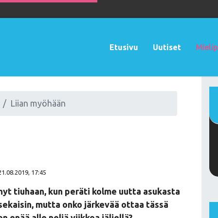
Etusivu
Uutiset
Mielip
Liian myöhään
21.08.2019, 17:45
ynyt tiuhaan, kun peräti kolme uutta asukasta
sekaisin, mutta onko järkevää ottaa tässä
 enää alle neljä viikkoa jäljellä?