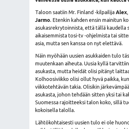
Taloon saatiin Mr. Finland -kilpailija
Alex
Jarmo
. Etenkin kahden ensin mainitun k
asukasrekrytoinnista, että tällä kaudella 
aikaisemmista tosi-tv -ohjelmista tai sitt
asia, mutta sen kanssa on nyt elettävä.
Näin myöhään uusien asukkaiden tulo täss
muutenkaan aiheuta. Uusia kyllä tarvittiin
asukasta, mutta heidät olisi pitänyt laitta
Kolhoosiviikko olisi ollut hyvä paikka, k
viikkotehtävän takia. Olisikin järkevämpää,
asukasta, johon tehdään sitten yksi tai k
Suomessa rajoitteeksi talon koko, sillä 
kokoisella talolla.
Lähtökohtaisesti uusien tulo ei ole huo