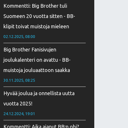
Kommentti: Big Brother tuli
Suomeen 20 vuotta sitten - BB-
klipit toivat muistoja mieleen
02.12.2025, 08:00
Big Brother Fanisivujen
joulukalenteri on avattu - BB-
muistoja jouluaattoon saakka
30.11.2025, 08:25
Hyvää joulua ja onnellista uutta
vuotta 2025!
24.12.2024, 19:01
Kommentti: Aika ajanut BB:n ohi?