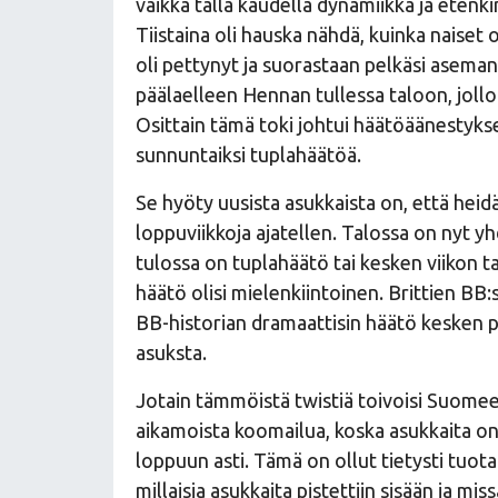
vaikka tällä kaudella dynamiikka ja etenk
Tiistaina oli hauska nähdä, kuinka naiset 
oli pettynyt ja suorastaan pelkäsi aseman
päälaelleen Hennan tullessa taloon, joll
Osittain tämä toki johtui häätöäänestyks
sunnuntaiksi tuplahäätöä.
Se hyöty uusista asukkaista on, että heid
loppuviikkoja ajatellen. Talossa on nyt y
tulossa on tuplahäätö tai kesken viikon 
häätö olisi mielenkiintoinen. Brittien BB:s
BB-historian dramaattisin häätö kesken pää
asuksta.
Jotain tämmöistä twistiä toivoisi Suomeen
aikamoista koomailua, koska asukkaita on
loppuun asti. Tämä on ollut tietysti tuotan
millaisia asukkaita pistettiin sisään ja mis