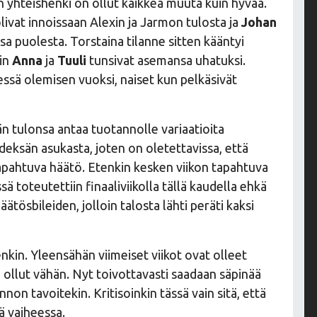
in yhteishenki on ollut kaikkea muuta kuin hyvää.
olivat innoissaan Alexin ja Jarmon tulosta ja
Johan
sa puolesta. Torstaina tilanne sitten kääntyi
oin
Anna
ja
Tuuli
tunsivat asemansa uhatuksi.
essä olemisen vuoksi, naiset kun pelkäsivät
än tulonsa antaa tuotannolle variaatioita
hdeksän asukasta, joten on oletettavissa, että
tapahtuva häätö. Etenkin kesken viikon tapahtuva
sä toteutettiin finaaliviikolla tällä kaudella ehkä
tösbileiden, jolloin talosta lähti peräti kaksi
kin. Yleensähän viimeiset viikot ovat olleet
 ollut vähän. Nyt toivottavasti saadaan säpinää
non tavoitekin. Kritisoinkin tässä vain sitä, että
sä vaiheessa.