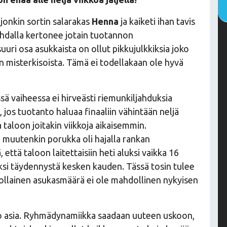
, jonkin sortin salarakas
Henna
ja kaiketi ihan tavis
ohdalla kertonee jotain tuotannon
suuri osa asukkaista on ollut pikkujulkkiksia joko
en misterkisoista. Tämä ei todellakaan ole hyvä
ä vaiheessa ei hirveästi riemunkiljahduksia
, jos tuotanto haluaa finaaliin vähintään neljä
a taloon joitakin viikkoja aikaisemmin.
un muutenkin porukka oli hajalla rankan
 että taloon laitettaisiin heti aluksi vaikka 16
aksi täydennystä kesken kauden. Tässä tosin tulee
tuollainen asukasmäärä ei ole mahdollinen nykyisen
no asia. Ryhmädynamiikka saadaan uuteen uskoon,