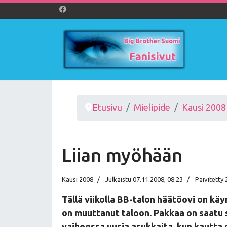
Etusivu
Mielipide
Kausi 2008
Liian myöhään
Kausi 2008
Julkaistu 07.11.2008, 08:23
Päivitetty 
Tällä viikolla BB-talon häätöovi on kä
on muuttanut taloon. Pakkaa on saatu 
vaiheessa uusia asukkaita, kun kautta on