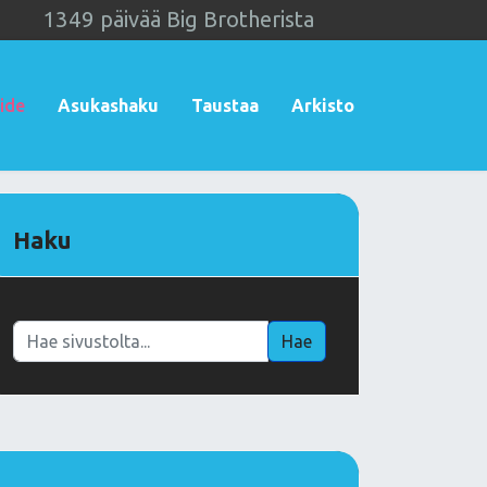
1
3
4
9
päivää Big Brotherista
ide
Asukashaku
Taustaa
Arkisto
Haku
Haku
Hae