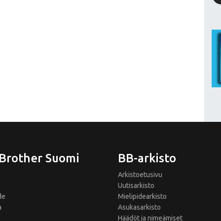
 Brother Suomi
BB-arkisto
Arkistoetusivu
Uutisarkisto
de
Mielipidearkisto
a
Asukasarkisto
Häädöt ja nimeämiset