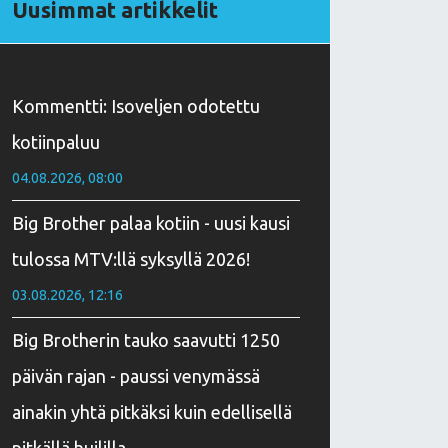
Uusimmat artikkelit
Kommentti: Isoveljen odotettu
kotiinpaluu
04.08.2026, 08:00
Big Brother palaa kotiin - uusi kausi
tulossa MTV:llä syksyllä 2026!
03.08.2026, 12:16
Big Brotherin tauko saavutti 1250
päivän rajan - paussi venymässä
ainakin yhtä pitkäksi kuin edellisellä