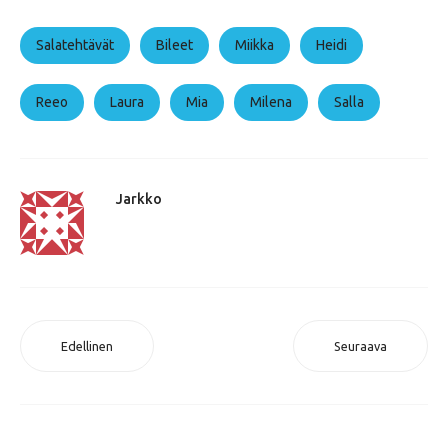
Salatehtävät
Bileet
Miikka
Heidi
Reeo
Laura
Mia
Milena
Salla
Jarkko
Edellinen
Seuraava