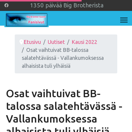
1
3
5
0
päivää Big Brotherista
Etusivu
Uutiset
Kausi 2022
Osat vaihtuivat BB-talossa
salatehtävässä - Vallankumoksessa
alhaisista tuli ylhäisiä
Osat vaihtuivat BB-
talossa salatehtävässä -
Vallankumoksessa
alhaisista tuli ylhäisiä