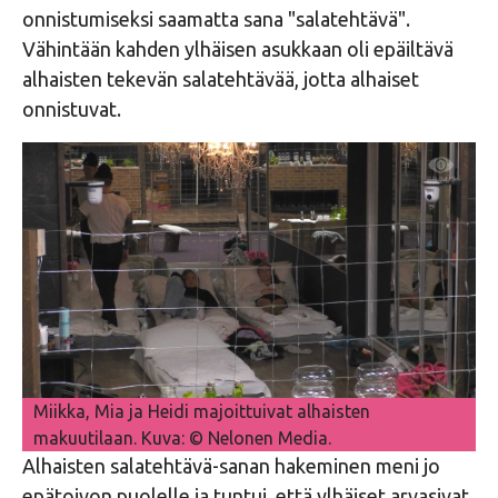
onnistumiseksi saamatta sana "salatehtävä".
Vähintään kahden ylhäisen asukkaan oli epäiltävä
alhaisten tekevän salatehtävää, jotta alhaiset
onnistuvat.
Miikka, Mia ja Heidi majoittuivat alhaisten
makuutilaan. Kuva: © Nelonen Media.
Alhaisten salatehtävä-sanan hakeminen meni jo
epätoivon puolelle ja tuntui, että ylhäiset arvasivat