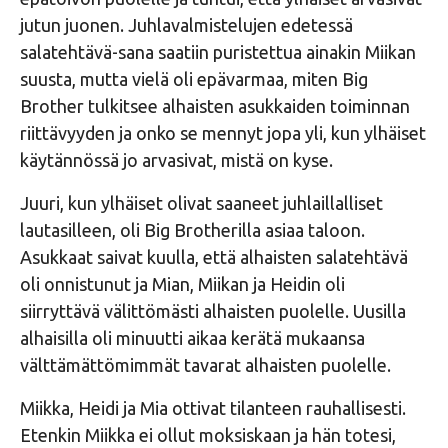
jutun juonen. Juhlavalmistelujen edetessä
salatehtävä-sana saatiin puristettua ainakin Miikan
suusta, mutta vielä oli epävarmaa, miten Big
Brother tulkitsee alhaisten asukkaiden toiminnan
riittävyyden ja onko se mennyt jopa yli, kun ylhäiset
käytännössä jo arvasivat, mistä on kyse.
Juuri, kun ylhäiset olivat saaneet juhlaillalliset
lautasilleen, oli Big Brotherilla asiaa taloon.
Asukkaat saivat kuulla, että alhaisten salatehtävä
oli onnistunut ja Mian, Miikan ja Heidin oli
siirryttävä välittömästi alhaisten puolelle. Uusilla
alhaisilla oli minuutti aikaa kerätä mukaansa
välttämättömimmät tavarat alhaisten puolelle.
Miikka, Heidi ja Mia ottivat tilanteen rauhallisesti.
Etenkin Miikka ei ollut moksiskaan ja hän totesi,