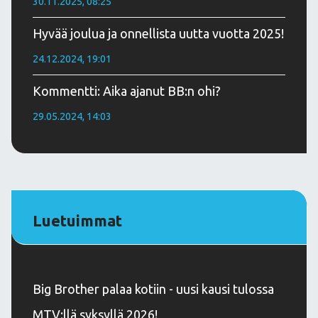
30.11.2025, 08:25
Hyvää joulua ja onnellista uutta vuotta 2025!
24.12.2024, 19:01
Kommentti: Aika ajanut BB:n ohi?
29.05.2024, 14:03
Luetuimmat
Big Brother palaa kotiin - uusi kausi tulossa
MTV:llä syksyllä 2026!