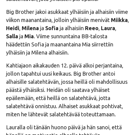
Big Brother jakoi asukkaat ylhäisiin ja alhaisiin viime
viikon maanantaina, jolloin ylhäisiin menivät
Miikka
,
Heidi
,
Milena
ja
Sofia
ja alhaisiin
Reeo
,
Laura
,
Salla
ja
Mia
. Viime sunnuntaina BB-talosta
häädettiin Sofia ja maanantaina Mia siirrettiin
ylhäisiin ja Milena alhaisiin.
Kahtiajaon aikakauden 12. päivä alkoi perjantaina,
jollon tapahtui uusi keikaus. Big Brother antoi
alhaisille salatehtävän, jossa heillä oli mahdollisuus
päästä ylhäisiksi. Heidän oli saatava ylhäiset
epäilemään, että heillä on salatehtävä, jotta
salatehtävä onnistuu. Alhaiset asukkaat pohtivat,
miten he lähtevät salatehtävää toteuttamaan.
Lauralla oli tänään huono päivä ja hän sanoi, että