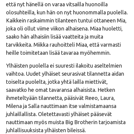
että nyt hänellä on varaa vitsailla huonoilla
olosuhteilla, kun hän on nyt huonommalla puolella.
Kaikkein raskaimmin tilanteen tuntui ottaneen Mia,
joka oli ollut viime viikon alhaisena. Miaa huoletti,
saako hän alhaisiin lisää vaatteita ja muita
tarvikkeita. Miikka rauhoitteli Miaa, että varmasti
heille toimitetaan lisää tavaraa myöhemmin.
Ylhäisten puolella ei suuresti ilakoitu aseltelmien
vaihtoa. Uudet ylhäiset seurasivat tilannetta aidan
toiselta puolelta, jotka yhtä lailla miettivät,
saavatko he omat tavaransa alhaisista. Hetken
ihmeteltyään tilannetta, pääsivät Reeo, Laura,
Milena ja Salla nauttimaan itse valmistamaansa
juhlaillallista. Oletettavasti ylhäiset pääsevät
nauttimaan myös muista Big Brotherin tarjoamista
juhlallisuuksista ylhäisten bileissä.