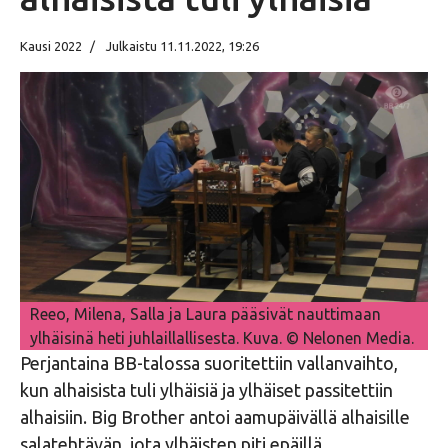
Kausi 2022
Julkaistu 11.11.2022, 19:26
Reeo, Milena, Salla ja Laura pääsivät nauttimaan
ylhäisinä heti juhlaillallisesta. Kuva. © Nelonen Media.
Perjantaina BB-talossa suoritettiin vallanvaihto,
kun alhaisista tuli ylhäisiä ja ylhäiset passitettiin
alhaisiin. Big Brother antoi aamupäivällä alhaisille
salatehtävän, jota ylhäisten piti epäillä.