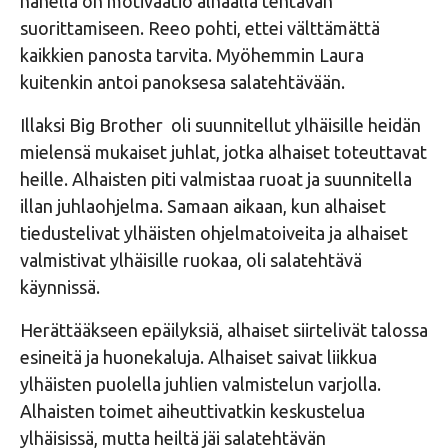
hänellä on motivaatio alhaalla tehtävän
suorittamiseen. Reeo pohti, ettei välttämättä
kaikkien panosta tarvita. Myöhemmin Laura
kuitenkin antoi panoksesa salatehtävään.
Illaksi Big Brother oli suunnitellut ylhäisille heidän
mielensä mukaiset juhlat, jotka alhaiset toteuttavat
heille. Alhaisten piti valmistaa ruoat ja suunnitella
illan juhlaohjelma. Samaan aikaan, kun alhaiset
tiedustelivat ylhäisten ohjelmatoiveita ja alhaiset
valmistivat ylhäisille ruokaa, oli salatehtävä
käynnissä.
Herättääkseen epäilyksiä, alhaiset siirtelivät talossa
esineitä ja huonekaluja. Alhaiset saivat liikkua
ylhäisten puolella juhlien valmistelun varjolla.
Alhaisten toimet aiheuttivatkin keskustelua
ylhäisissä, mutta heiltä jäi salatehtävän