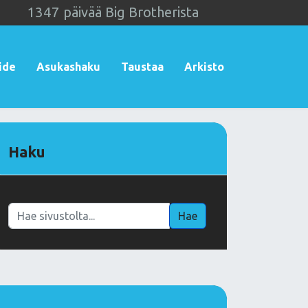
1
3
4
7
päivää Big Brotherista
ide
Asukashaku
Taustaa
Arkisto
Haku
Haku
Hae