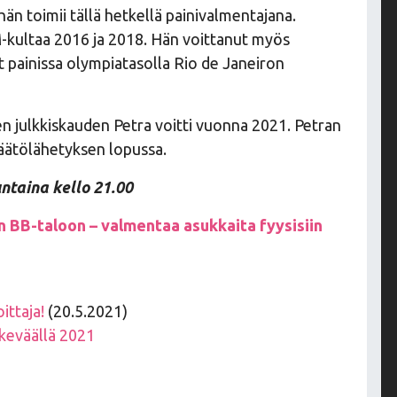
hän toimii tällä hetkellä painivalmentajana.
M-kultaa 2016 ja 2018. Hän voittanut myös
ut painissa olympiatasolla Rio de Janeiron
en julkkiskauden Petra voitti vuonna 2021. Petran
äätölähetyksen lopussa.
ntaina kello 21.00
n BB-taloon – valmentaa asukkaita fyysisiin
ittaja!
(20.5.2021)
 keväällä 2021