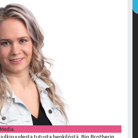
 Media.
ulkisuudesta tutusta henkilöstä. Big Brotherin