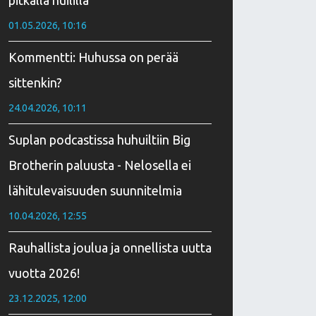
pitkällä huililla
01.05.2026, 10:16
Kommentti: Huhussa on perää
sittenkin?
24.04.2026, 10:11
Suplan podcastissa huhuiltiin Big
Brotherin paluusta - Nelosella ei
lähitulevaisuuden suunnitelmia
10.04.2026, 12:55
Rauhallista joulua ja onnellista uutta
vuotta 2026!
23.12.2025, 12:00