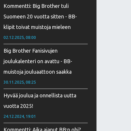
Kommentti: Big Brother tuli
Suomeen 20 vuotta sitten - BB-
klipit toivat muistoja mieleen
02.12.2025, 08:00
Big Brother Fanisivujen
joulukalenteri on avattu - BB-
muistoja jouluaattoon saakka
30.11.2025, 08:25
Hyvää joulua ja onnellista uutta
vuotta 2025!
24.12.2024, 19:01
Kommentti: Aika ajanut BB:n ohi?