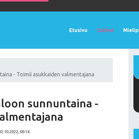
Etusivu
Uutiset
Mielip
taina - Toimii asukkaiden valmentajana
taloon sunnuntaina -
valmentajana
02.10.2022, 00:14