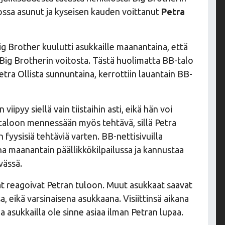
ossa asunut ja kyseisen kauden voittanut
Petra
Big Brother kuulutti asukkaille maanantaina, että
Big Brotherin voitosta. Tästä huolimatta BB-talo
tra Ollista sunnuntaina, kerrottiin lauantain BB-
viipyy siellä vain tiistaihin asti, eikä hän voi
 taloon mennessään myös tehtävä, sillä Petra
 fyysisiä tehtäviä varten. BB-nettisivuilla
na maanantain päällikkökilpailussa ja kannustaa
vässä.
t reagoivat Petran tuloon. Muut asukkaat saavat
a, eikä varsinaisena asukkaana. Visiittinsä aikana
a asukkailla ole sinne asiaa ilman Petran lupaa.