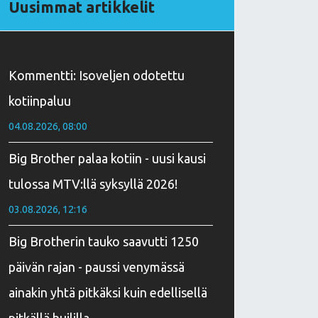
Uusimmat artikkelit
Kommentti: Isoveljen odotettu
kotiinpaluu
04.08.2026, 08:00
Big Brother palaa kotiin - uusi kausi
tulossa MTV:llä syksyllä 2026!
03.08.2026, 12:16
Big Brotherin tauko saavutti 1250
päivän rajan - paussi venymässä
ainakin yhtä pitkäksi kuin edellisellä