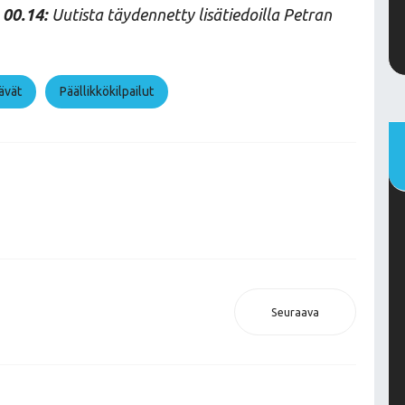
 00.14:
Uutista täydennetty lisätiedoilla Petran
ävät
Päällikkökilpailut
Seuraava