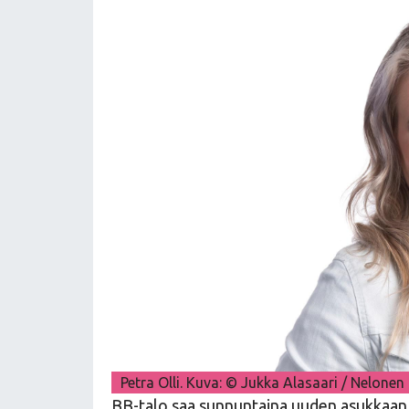
Petra Olli. Kuva: © Jukka Alasaari / Nelonen
BB-talo saa sunnuntaina uuden asukkaan j