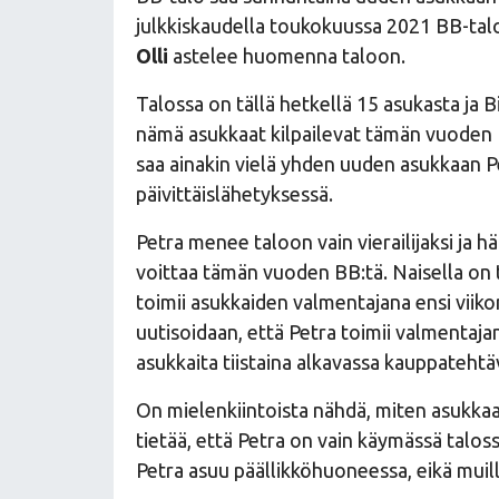
julkkiskaudella toukokuussa 2021 BB-tal
Olli
astelee huomenna taloon.
Talossa on tällä hetkellä 15 asukasta ja 
nämä asukkaat kilpailevat tämän vuoden 
saa ainakin vielä yhden uuden asukkaan Pe
päivittäislähetyksessä.
Petra menee taloon vain vierailijaksi ja hän 
voittaa tämän vuoden BB:tä. Naisella on
toimii asukkaiden valmentajana ensi viikon
uutisoidaan, että Petra toimii valmentaja
asukkaita tiistaina alkavassa kauppatehtä
On mielenkiintoista nähdä, miten asukkaa
tietää, että Petra on vain käymässä taloss
Petra asuu päällikköhuoneessa, eikä muill