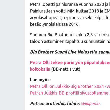
Petra lopetti painiuransa vuonna 2020 ja 
Painiurallaan voitti MM-kultaa 2018 ja E
arvokisahopeaa ja -pronssia sekä kilpaill
kesäolympialaisissa 2016.
Suomen Big Brotherin reilun 2,5-viikkois
taloon astuminen tapahtuu sunnuntain h
Big Brother Suomi Live Nelosella sunnu
Petra Olli tekee parin yön piipahdukse
koitoksiin
(BB-nettisivut)
Lue myös:
Petra Olli on Julkkis-Big Brother 2021 -vo
Petran Julkkis-BB-profiili sivustollamme
Petran uratiedot, lähde:
Wikipedia
.