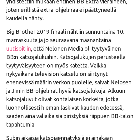
yhdistettiin mukaan entinen BB Extra vieraineen,
joten erillistä extra-ohjelmaa ei päättyneellä
kaudella nähty.
Big Brother 2019 finaali nähtiin sunnuntaina 10.
marraskuuta ja jo seuraavana maanantaina
uutisoitiin
, että Nelonen Media oli tyytyväinen
BB:n katsojalukuihin. Katsojalukujen perusteella
tyytyväisyyteen on myös katetta. Vaikka
nykyaikana television katselu on siirtynyt
enenevissä määrin verkon puolelle, saivat Nelosen
ja Jimin BB-ohjelmat hyviä katsojalukuja. Alkuun
katsojaluvut olivat kohtalaisen korkeita, jotka
luonnollisesti hieman laskivat kauden edetessä,
saaden aina väliaikaisia piristyksiä riippuen BB-talon
tapahtumia.
Subin aikaisia katsojaennätyksiä ei ainakaan