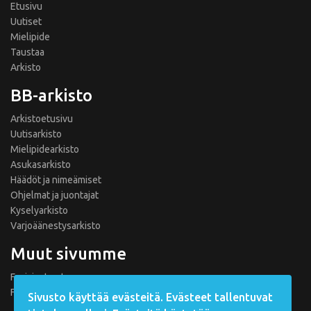
Etusivu
Uutiset
Mielipide
Taustaa
Arkisto
BB-arkisto
Arkistoetusivu
Uutisarkisto
Mielipidearkisto
Asukasarkisto
Häädöt ja nimeämiset
Ohjelmat ja juontajat
Kyselyarkisto
Varjoäänestysarkisto
Muut sivumme
Fanisivut.net
Formula 1 Fanisivut
Sivusto käyttää evästeitä. Evästeet tallentuvat