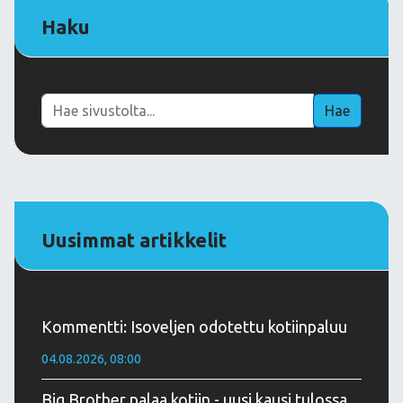
Haku
Haku
Hae
Uusimmat artikkelit
Kommentti: Isoveljen odotettu kotiinpaluu
04.08.2026, 08:00
Big Brother palaa kotiin - uusi kausi tulossa