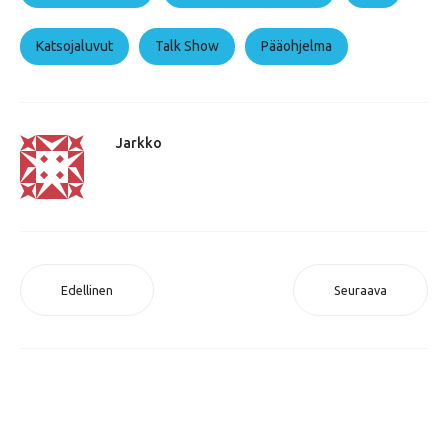
Katsojaluvut
Talk Show
Pääohjelma
Jarkko
Edellinen
Seuraava