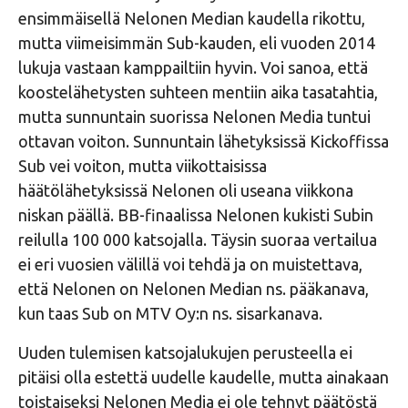
ensimmäisellä Nelonen Median kaudella rikottu,
mutta viimeisimmän Sub-kauden, eli vuoden 2014
lukuja vastaan kamppailtiin hyvin. Voi sanoa, että
koostelähetysten suhteen mentiin aika tasatahtia,
mutta sunnuntain suorissa Nelonen Media tuntui
ottavan voiton. Sunnuntain lähetyksissä Kickoffissa
Sub vei voiton, mutta viikottaisissa
häätölähetyksissä Nelonen oli useana viikkona
niskan päällä. BB-finaalissa Nelonen kukisti Subin
reilulla 100 000 katsojalla. Täysin suoraa vertailua
ei eri vuosien välillä voi tehdä ja on muistettava,
että Nelonen on Nelonen Median ns. pääkanava,
kun taas Sub on MTV Oy:n ns. sisarkanava.
Uuden tulemisen katsojalukujen perusteella ei
pitäisi olla estettä uudelle kaudelle, mutta ainakaan
toistaiseksi Nelonen Media ei ole tehnyt päätöstä