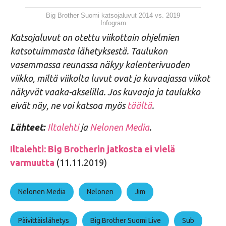
Big Brother Suomi katsojaluvut 2014 vs. 2019
Infogram
Katsojaluvut on otettu viikottain ohjelmien
katsotuimmasta lähetyksestä. Taulukon
vasemmassa reunassa näkyy kalenterivuoden
viikko, miltä viikolta luvut ovat ja kuvaajassa viikot
näkyvät vaaka-akselilla. Jos kuvaaja ja taulukko
eivät näy, ne voi katsoa myös
täältä
.
Lähteet:
Iltalehti
ja
Nelonen Media
.
Iltalehti: Big Brotherin jatkosta ei vielä
varmuutta
(11.11.2019)
Nelonen Media
Nelonen
Jim
Päivittäislähetys
Big Brother Suomi Live
Sub