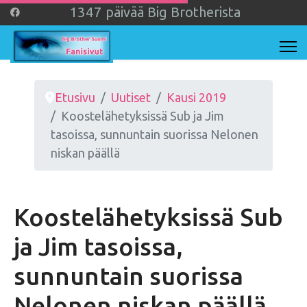
1
3
4
7
päivää Big Brotherista
Etusivu
Uutiset
Kausi 2019
Koostelähetyksissä Sub ja Jim
tasoissa, sunnuntain suorissa Nelonen
niskan päällä
Koostelähetyksissä Sub
ja Jim tasoissa,
sunnuntain suorissa
Nelonen niskan päällä