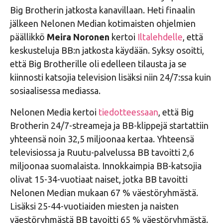
Big Brotherin jatkosta kanavillaan. Heti finaalin
jälkeen Nelonen Median kotimaisten ohjelmien
päällikkö
Meira Noronen
kertoi
Iltalehdelle
, että
keskusteluja BB:n jatkosta käydään. Syksy osoitti,
että Big Brotherille oli edelleen tilausta ja se
kiinnosti katsojia television lisäksi niin 24/7:ssa kuin
sosiaalisessa mediassa.
Nelonen Media kertoi
tiedotteessaan
, että Big
Brotherin 24/7-streameja ja BB-klippejä startattiin
yhteensä noin 32,5 miljoonaa kertaa. Yhteensä
televisiossa ja Ruutu-palvelussa BB tavoitti 2,6
miljoonaa suomalaista. Innokkaimpia BB-katsojia
olivat 15-34-vuotiaat naiset, jotka BB tavoitti
Nelonen Median mukaan 67 % väestöryhmästä.
Lisäksi 25-44-vuotiaiden miesten ja naisten
väestöryhmästä BB tavoitti 65 % väestöryhmästä.