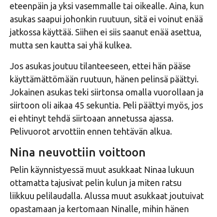
eteenpäin ja yksi vasemmalle tai oikealle. Aina, kun
asukas saapui johonkin ruutuun, sitä ei voinut enää
jatkossa käyttää. Siihen ei siis saanut enää asettua,
mutta sen kautta sai yhä kulkea.
Jos asukas joutuu tilanteeseen, ettei hän pääse
käyttämättömään ruutuun, hänen pelinsä päättyi.
Jokainen asukas teki siirtonsa omalla vuorollaan ja
siirtoon oli aikaa 45 sekuntia. Peli päättyi myös, jos
ei ehtinyt tehdä siirtoaan annetussa ajassa.
Pelivuorot arvottiin ennen tehtävän alkua.
Nina neuvottiin voittoon
Pelin käynnistyessä muut asukkaat Ninaa lukuun
ottamatta tajusivat pelin kulun ja miten ratsu
liikkuu pelilaudalla. Alussa muut asukkaat joutuivat
opastamaan ja kertomaan Ninalle, mihin hänen