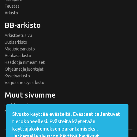
Taustaa
Arkisto
BB-arkisto
Arkistoetusivu
Uutisarkisto
Mielipidearkisto
Asukasarkisto
Häädöt ja nimeämiset
Ohjelmat ja juontajat
Kyselyarkisto
Varjoäänestysarkisto
Muut sivumme
Fanisivut.net
Formula 1 Fanisivut
Sivusto käyttää evästeitä. Evästeet tallentuvat
tietokoneellesi. Evästeitä käytetään
käyttäjäkokemuksen parantamiseksi.
Jatkamalla sivuston käyttöä hyväksyt