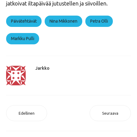
jatkoivat iltapäivää jutustellen ja siivoillen.
Päivätehtävät
Nina Mikkonen
Petra Olli
Markku Pulli
Jarkko
Edellinen
Seuraava