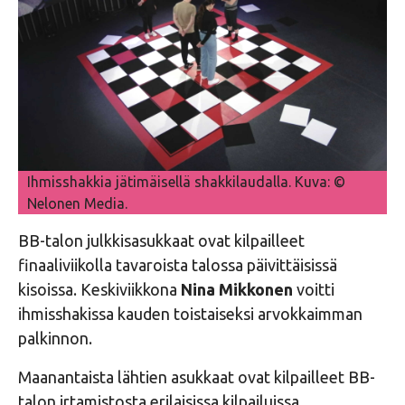
Ihmisshakkia jätimäisellä shakkilaudalla. Kuva: ©
Nelonen Media.
BB-talon julkkisasukkaat ovat kilpailleet
finaaliviikolla tavaroista talossa päivittäisissä
kisoissa. Keskiviikkona
Nina Mikkonen
voitti
ihmisshakissa kauden toistaiseksi arvokkaimman
palkinnon.
Maanantaista lähtien asukkaat ovat kilpailleet BB-
talon irtamistosta erilaisissa kilpailuissa.