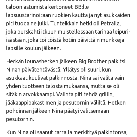
taloon astumista kertoneet BB:lle
lapsuustarinoitaan ruokien kautta ja nyt asukkaiden
piti tuoda ne julki. Tunteikkain hetki oli Petralla,
joka purskahti itkuun muistellessaan tarinaa leipuri-
isästään, joka toi töistä kotiin päivittäin munkkeja
lapsille koulun jälkeen.
Herkän lounashetken jälkeen Big Brother palkitsi
Ninan päivätehtävästä. Yllätys oli suuri, kun
asukkaat kuulivat palkinnosta. Nina sai valita vain
yhden tuotteen talosta mukaansa, mutta se oli
sitäkin arvokkaampi. Valinta piti tehdä grillin,
jääkaappipakastimen ja pesutornin väliltä. Hetken
pohdinnan jälkeen Nina päätyi valitsemaan
pesutornin.
Kun Nina oli saanut tarralla merkittyä palkintonsa,