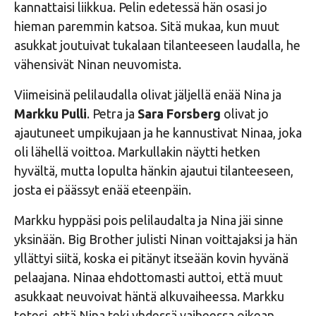
kannattaisi liikkua. Pelin edetessä hän osasi jo
hieman paremmin katsoa. Sitä mukaa, kun muut
asukkat joutuivat tukalaan tilanteeseen laudalla, he
vähensivät Ninan neuvomista.
Viimeisinä pelilaudalla olivat jäljellä enää Nina ja
Markku Pulli
. Petra ja
Sara Forsberg
olivat jo
ajautuneet umpikujaan ja he kannustivat Ninaa, joka
oli lähellä voittoa. Markullakin näytti hetken
hyvältä, mutta lopulta hänkin ajautui tilanteeseen,
josta ei päässyt enää eteenpäin.
Markku hyppäsi pois pelilaudalta ja Nina jäi sinne
yksinään. Big Brother julisti Ninan voittajaksi ja hän
yllättyi siitä, koska ei pitänyt itseään kovin hyvänä
pelaajana. Ninaa ehdottomasti auttoi, että muut
asukkaat neuvoivat häntä alkuvaiheessa. Markku
totesi, että Nina teki yhdessä vaiheessa oikean