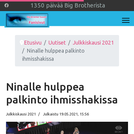
1
3
5
0
päivää Big Brotherista
Etusivu
Uutiset
Julkkiskausi 2021
Ninalle hulppea palkinto
ihmisshakissa
Ninalle hulppea
palkinto ihmisshakissa
Julkkiskausi 2021
Julkaistu 19.05.2021, 15:56