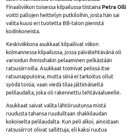
Finaaliviikon toisessa kilpailussa tiistaina
Petra Olli
voitti pallojen heittelyn putkiloihin, josta hän sai
valita kuusi eri tuotetta BB-talon pienistä
kodinkoneista.
Keskiviikkona asukkaat kilpailivat viikon
kolmannessa kilpailussa, jossa päivätehtävänä oli
varioidun ihmisshakin pelaaminen pelkästään
ratsusiirroilla. Asukkaat toimivat pelissä itse
ratsunappuloina, mutta siinä ei tarkoitus ollut
syödä toisia, vaan viedä tilaa jättimäiseltä
pelilaudalta, joka oli rakennettu tehtäväalueelle.
Asukkaat saivat valita lähtöruutunsa mistä
ruudusta tahansa ruuduiltaan shakkilaudan
kokoiselta pelilaudalta. Kun peli alkoi, ainostaan
ratsusiirrot olivat sallittuja, eli kaksi ruutua